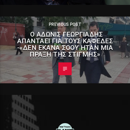
PREVIOUS POST
Ο ΆΔΩΝΙΣ ΓΕΩΡΓΙΆΔΗΣ
ΑΠΑΝΤΆΕΙ ΓΙΑ ΤΟΥΣ ΚΑΦΈΔΕΣ
-«ΔΕΝ ΈΚΑΝΑ ΣΌΟΥ ΉΤΑΝ ΜΙΑ
ΠΡΆΞΗ ΤΗΣ ΣΤΙΓΜΉΣ»