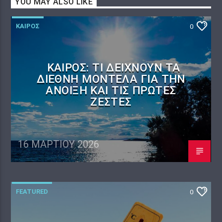
YOU MAY ALSO LIKE
ΚΑΙΡΟΣ
0
ΚΑΙΡΌΣ: ΤΙ ΔΕΊΧΝΟΥΝ ΤΑ
ΔΙΕΘΝΉ ΜΟΝΤΈΛΑ ΓΙΑ ΤΗΝ
ΆΝΟΙΞΗ ΚΑΙ ΤΙΣ ΠΡΏΤΕΣ
ΖΈΣΤΕΣ
16 ΜΑΡΤΊΟΥ 2026
FEATURED
0