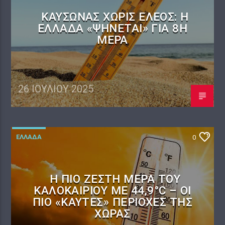
ΚΑΎΣΩΝΑΣ ΧΩΡΊΣ ΈΛΕΟΣ: Η
ΕΛΛΆΔΑ «ΨΉΝΕΤΑΙ» ΓΙΑ 8Η
ΜΈΡΑ
26 ΙΟΥΛΊΟΥ 2025
ΕΛΛΑΔΑ
0
Η ΠΙΟ ΖΕΣΤΉ ΜΈΡΑ ΤΟΥ
ΚΑΛΟΚΑΙΡΙΟΎ ΜΕ 44,9°C – ΟΙ
ΠΙΟ «ΚΑΥΤΈΣ» ΠΕΡΙΟΧΈΣ ΤΗΣ
ΧΏΡΑΣ