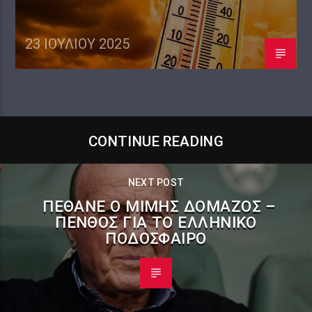
23 ΙΟΥΛΊΟΥ 2025
CONTINUE READING
NEXT POST
ΠΈΘΑΝΕ Ο ΜΊΜΗΣ ΔΟΜΆΖΟΣ –
ΠΈΝΘΟΣ ΓΙΑ ΤΟ ΕΛΛΗΝΙΚΌ
ΠΟΔΌΣΦΑΙΡΟ