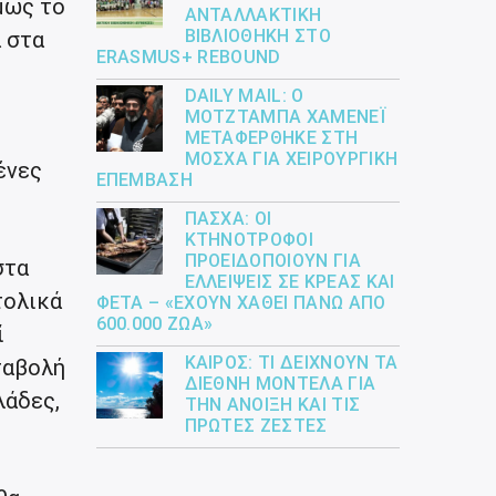
μως το
ΑΝΤΑΛΛΑΚΤΙΚΉ
ΒΙΒΛΙΟΘΉΚΗ ΣΤΟ
ά στα
ERASMUS+ REBOUND
DAILY MAIL: Ο
ΜΟΤΖΤΆΜΠΑ ΧΑΜΕΝΕΪ́
ΜΕΤΑΦΈΡΘΗΚΕ ΣΤΗ
ΜΌΣΧΑ ΓΙΑ ΧΕΙΡΟΥΡΓΙΚΉ
ένες
ΕΠΈΜΒΑΣΗ
ΠΆΣΧΑ: ΟΙ
ΚΤΗΝΟΤΡΌΦΟΙ
ΠΡΟΕΙΔΟΠΟΙΟΎΝ ΓΙΑ
στα
ΕΛΛΕΊΨΕΙΣ ΣΕ ΚΡΈΑΣ ΚΑΙ
τολικά
ΦΈΤΑ – «ΈΧΟΥΝ ΧΑΘΕΊ ΠΆΝΩ ΑΠΌ
600.000 ΖΏΑ»
ί
ΚΑΙΡΌΣ: ΤΙ ΔΕΊΧΝΟΥΝ ΤΑ
ταβολή
ΔΙΕΘΝΉ ΜΟΝΤΈΛΑ ΓΙΑ
λάδες,
ΤΗΝ ΆΝΟΙΞΗ ΚΑΙ ΤΙΣ
ΠΡΏΤΕΣ ΖΈΣΤΕΣ