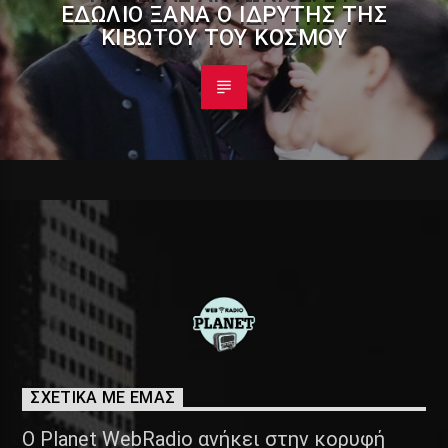
ΕΔΏΛΙΟ ΞΑΝΆ Ο ΙΔΡΥΤΉΣ ΤΗΣ
ΚΙΒΩΤΟΎ ΤΟΥ ΚΌΣΜΟΥ
ΣΧΕΤΙΚΑ ΜΕ ΕΜΑΣ
Ο Planet WebRadio ανήκει στην κορυφή