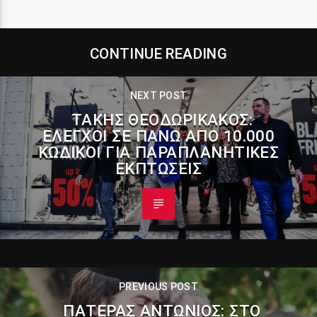
CONTINUE READING
NEXT POST
ΤΆΚΗΣ ΘΕΟΔΩΡΙΚΆΚΟΣ:
ΈΛΕΓΧΟΙ ΣΕ ΠΆΝΩ ΑΠΌ 10.000
ΚΩΔΙΚΟΊ ΓΙΑ ΠΑΡΑΠΛΑΝΗΤΙΚΈΣ
ΕΚΠΤΏΣΕΙΣ
PREVIOUS POST
ΠΑΤΈΡΑΣ ΑΝΤΏΝΙΟΣ: ΣΤΟ