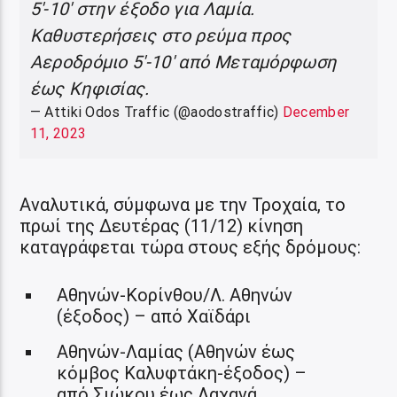
5'-10' στην έξοδο για Λαμία.
Καθυστερήσεις στο ρεύμα προς
Αεροδρόμιο 5'-10' από Μεταμόρφωση
έως Κηφισίας.
— Attiki Odos Traffic (@aodostraffic)
December
11, 2023
Αναλυτικά, σύμφωνα με την Τροχαία, το
πρωί της Δευτέρας (11/12) κίνηση
καταγράφεται τώρα στους εξής δρόμους:
Αθηνών-Κορίνθου/Λ. Αθηνών
(έξοδος) – από Χαϊδάρι
Αθηνών-Λαμίας (Αθηνών έως
κόμβος Καλυφτάκη-έξοδος) –
από Σιώκου έως Λαχανά