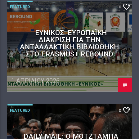
FEATURED
0
ΕΎΝΙΚΟΣ: ΕΥΡΩΠΑΪΚΉ
ΔΙΆΚΡΙΣΗ ΓΙΑ ΤΗΝ
ΑΝΤΑΛΛΑΚΤΙΚΉ ΒΙΒΛΙΟΘΉΚΗ
ΣΤΟ ERASMUS+ REBOUND
1 ΑΠΡΙΛΊΟΥ 2026
FEATURED
0
DAILY MAIL: Ο ΜΟΤΖΤΆΜΠΑ