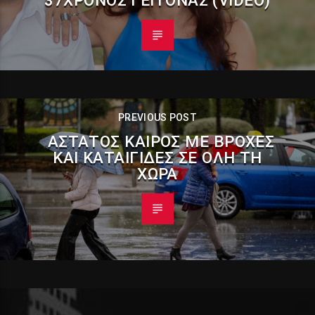
PREVIOUS POST
ΆΣΤΑΤΟΣ ΚΑΙΡΌΣ ΜΕ ΒΡΟΧΈΣ
ΚΑΙ ΚΑΤΑΙΓΊΔΕΣ ΣΕ ΌΛΗ ΤΗ
ΧΏΡΑ