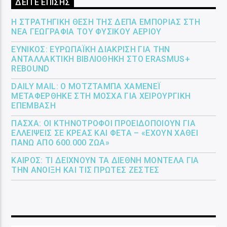
ΔΕΙΤΕ ΕΠΙΣΗΣ
Η ΣΤΡΑΤΗΓΙΚΉ ΘΈΣΗ ΤΗΣ ΔΕΠΑ ΕΜΠΟΡΊΑΣ ΣΤΗ
ΝΈΑ ΓΕΩΓΡΑΦΊΑ ΤΟΥ ΦΥΣΙΚΟΎ ΑΕΡΊΟΥ
ΕΎΝΙΚΟΣ: ΕΥΡΩΠΑΪΚΉ ΔΙΆΚΡΙΣΗ ΓΙΑ ΤΗΝ
ΑΝΤΑΛΛΑΚΤΙΚΉ ΒΙΒΛΙΟΘΉΚΗ ΣΤΟ ERASMUS+
REBOUND
DAILY MAIL: Ο ΜΟΤΖΤΆΜΠΑ ΧΑΜΕΝΕΪ́
ΜΕΤΑΦΈΡΘΗΚΕ ΣΤΗ ΜΌΣΧΑ ΓΙΑ ΧΕΙΡΟΥΡΓΙΚΉ
ΕΠΈΜΒΑΣΗ
ΠΆΣΧΑ: ΟΙ ΚΤΗΝΟΤΡΌΦΟΙ ΠΡΟΕΙΔΟΠΟΙΟΎΝ ΓΙΑ
ΕΛΛΕΊΨΕΙΣ ΣΕ ΚΡΈΑΣ ΚΑΙ ΦΈΤΑ – «ΈΧΟΥΝ ΧΑΘΕΊ
ΠΆΝΩ ΑΠΌ 600.000 ΖΏΑ»
ΚΑΙΡΌΣ: ΤΙ ΔΕΊΧΝΟΥΝ ΤΑ ΔΙΕΘΝΉ ΜΟΝΤΈΛΑ ΓΙΑ
ΤΗΝ ΆΝΟΙΞΗ ΚΑΙ ΤΙΣ ΠΡΏΤΕΣ ΖΈΣΤΕΣ