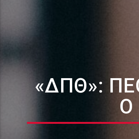
«ΔΠΘ»: ΠΈ
Ο