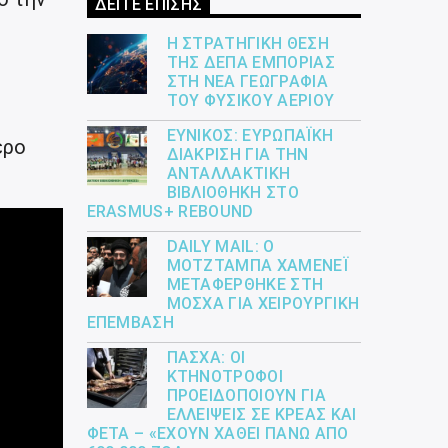
ΔΕΙΤΕ ΕΠΙΣΗΣ
Η ΣΤΡΑΤΗΓΙΚΉ ΘΈΣΗ
ΤΗΣ ΔΕΠΑ ΕΜΠΟΡΊΑΣ
ΣΤΗ ΝΈΑ ΓΕΩΓΡΑΦΊΑ
ΤΟΥ ΦΥΣΙΚΟΎ ΑΕΡΊΟΥ
ΕΎΝΙΚΟΣ: ΕΥΡΩΠΑΪΚΉ
ερο
ΔΙΆΚΡΙΣΗ ΓΙΑ ΤΗΝ
ΑΝΤΑΛΛΑΚΤΙΚΉ
ΒΙΒΛΙΟΘΉΚΗ ΣΤΟ
ERASMUS+ REBOUND
DAILY MAIL: Ο
ΜΟΤΖΤΆΜΠΑ ΧΑΜΕΝΕΪ́
ΜΕΤΑΦΈΡΘΗΚΕ ΣΤΗ
ΜΌΣΧΑ ΓΙΑ ΧΕΙΡΟΥΡΓΙΚΉ
ΕΠΈΜΒΑΣΗ
ΠΆΣΧΑ: ΟΙ
ΚΤΗΝΟΤΡΌΦΟΙ
ΠΡΟΕΙΔΟΠΟΙΟΎΝ ΓΙΑ
ΕΛΛΕΊΨΕΙΣ ΣΕ ΚΡΈΑΣ ΚΑΙ
ΦΈΤΑ – «ΈΧΟΥΝ ΧΑΘΕΊ ΠΆΝΩ ΑΠΌ