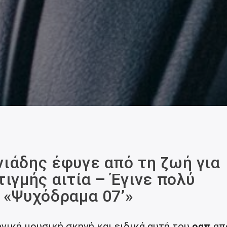
ιάδης έφυγε από τη ζωή για
ιγμής αιτία – Έγινε πολύ
 «Ψυχόδραμα 07’»
νική μουσική σκηνή και ειδικά αυτή του
ραπ
απ