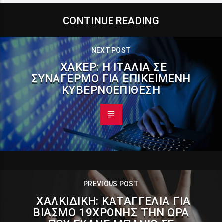
CONTINUE READING
NEXT POST
ΧΆΚΕΡ: Η ΙΤΑΛΊΑ ΣΕ
ΣΥΝΑΓΕΡΜΌ ΓΙΑ ΕΠΙΚΕΊΜΕΝΗ
ΚΥΒΕΡΝΟΕΠΊΘΕΣΗ
PREVIOUS POST
ΧΑΛΚΙΔΙΚΉ: ΚΑΤΑΓΓΕΛΊΑ ΓΙΑ
ΒΙΑΣΜΌ 19ΧΡΟΝΗΣ ΤΗΝ ΏΡΑ