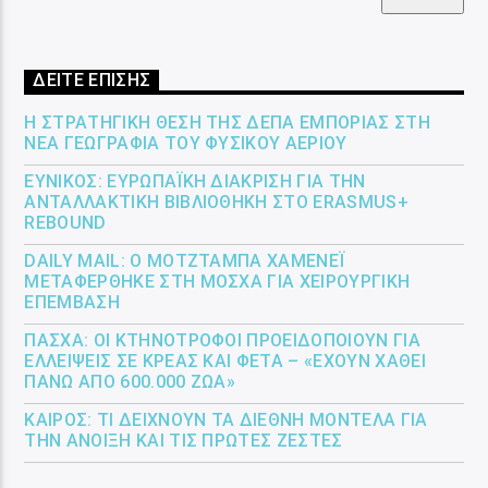
ΔΕΙΤΕ ΕΠΙΣΗΣ
Η ΣΤΡΑΤΗΓΙΚΉ ΘΈΣΗ ΤΗΣ ΔΕΠΑ ΕΜΠΟΡΊΑΣ ΣΤΗ
ΝΈΑ ΓΕΩΓΡΑΦΊΑ ΤΟΥ ΦΥΣΙΚΟΎ ΑΕΡΊΟΥ
ΕΎΝΙΚΟΣ: ΕΥΡΩΠΑΪΚΉ ΔΙΆΚΡΙΣΗ ΓΙΑ ΤΗΝ
ΑΝΤΑΛΛΑΚΤΙΚΉ ΒΙΒΛΙΟΘΉΚΗ ΣΤΟ ERASMUS+
REBOUND
DAILY MAIL: Ο ΜΟΤΖΤΆΜΠΑ ΧΑΜΕΝΕΪ́
ΜΕΤΑΦΈΡΘΗΚΕ ΣΤΗ ΜΌΣΧΑ ΓΙΑ ΧΕΙΡΟΥΡΓΙΚΉ
ΕΠΈΜΒΑΣΗ
ΠΆΣΧΑ: ΟΙ ΚΤΗΝΟΤΡΌΦΟΙ ΠΡΟΕΙΔΟΠΟΙΟΎΝ ΓΙΑ
ΕΛΛΕΊΨΕΙΣ ΣΕ ΚΡΈΑΣ ΚΑΙ ΦΈΤΑ – «ΈΧΟΥΝ ΧΑΘΕΊ
ΠΆΝΩ ΑΠΌ 600.000 ΖΏΑ»
ΚΑΙΡΌΣ: ΤΙ ΔΕΊΧΝΟΥΝ ΤΑ ΔΙΕΘΝΉ ΜΟΝΤΈΛΑ ΓΙΑ
ΤΗΝ ΆΝΟΙΞΗ ΚΑΙ ΤΙΣ ΠΡΏΤΕΣ ΖΈΣΤΕΣ