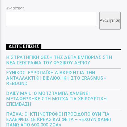
Αναζήτηση
Αναζήτηση
ΔΕΙΤΕ ΕΠΙΣΗΣ
Η ΣΤΡΑΤΗΓΙΚΉ ΘΈΣΗ ΤΗΣ ΔΕΠΑ ΕΜΠΟΡΊΑΣ ΣΤΗ
ΝΈΑ ΓΕΩΓΡΑΦΊΑ ΤΟΥ ΦΥΣΙΚΟΎ ΑΕΡΊΟΥ
ΕΎΝΙΚΟΣ: ΕΥΡΩΠΑΪΚΉ ΔΙΆΚΡΙΣΗ ΓΙΑ ΤΗΝ
ΑΝΤΑΛΛΑΚΤΙΚΉ ΒΙΒΛΙΟΘΉΚΗ ΣΤΟ ERASMUS+
REBOUND
DAILY MAIL: Ο ΜΟΤΖΤΆΜΠΑ ΧΑΜΕΝΕΪ́
ΜΕΤΑΦΈΡΘΗΚΕ ΣΤΗ ΜΌΣΧΑ ΓΙΑ ΧΕΙΡΟΥΡΓΙΚΉ
ΕΠΈΜΒΑΣΗ
ΠΆΣΧΑ: ΟΙ ΚΤΗΝΟΤΡΌΦΟΙ ΠΡΟΕΙΔΟΠΟΙΟΎΝ ΓΙΑ
ΕΛΛΕΊΨΕΙΣ ΣΕ ΚΡΈΑΣ ΚΑΙ ΦΈΤΑ – «ΈΧΟΥΝ ΧΑΘΕΊ
ΠΆΝΩ ΑΠΌ 600.000 ΖΏΑ»