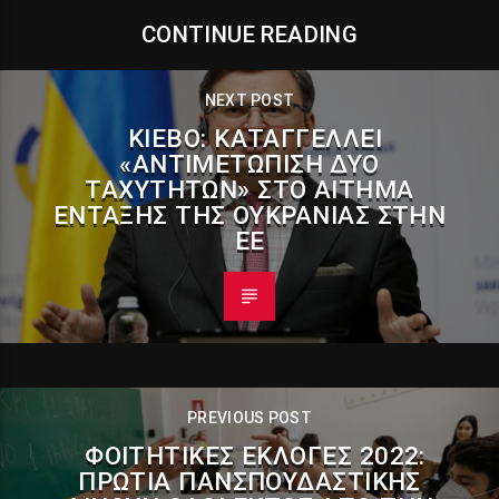
CONTINUE READING
NEXT POST
ΚΊΕΒΟ: ΚΑΤΑΓΓΈΛΛΕΙ
«ΑΝΤΙΜΕΤΏΠΙΣΗ ΔΎΟ
ΤΑΧΥΤΉΤΩΝ» ΣΤΟ ΑΊΤΗΜΑ
ΈΝΤΑΞΗΣ ΤΗΣ ΟΥΚΡΑΝΊΑΣ ΣΤΗΝ
ΕΕ
PREVIOUS POST
ΦΟΙΤΗΤΙΚΈΣ ΕΚΛΟΓΈΣ 2022:
ΠΡΩΤΙΆ ΠΑΝΣΠΟΥΔΑΣΤΙΚΉΣ