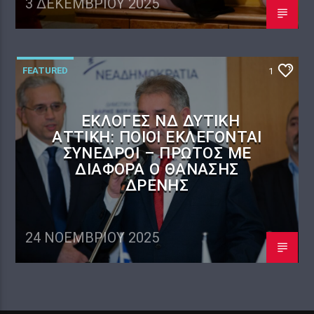
3 ΔΕΚΕΜΒΡΊΟΥ 2025
FEATURED
1
ΕΚΛΟΓΈΣ ΝΔ ΔΥΤΙΚΉ
ΑΤΤΙΚΉ: ΠΟΙΟΙ ΕΚΛΈΓΟΝΤΑΙ
ΣΎΝΕΔΡΟΙ – ΠΡΏΤΟΣ ΜΕ
ΔΙΑΦΟΡΆ Ο ΘΑΝΆΣΗΣ
ΔΡΈΝΗΣ
24 ΝΟΕΜΒΡΊΟΥ 2025