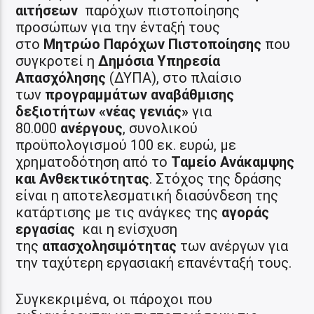
αιτήσεων
παρόχων πιστοποίησης
προσώπων για την ένταξή τους
στο
Μητρώο Παρόχων Πιστοποίησης
που
συγκροτεί η
Δημόσια Υπηρεσία
Απασχόλησης
(ΔΥΠΑ), στο πλαίσιο
των
προγραμμάτων αναβάθμισης
δεξιοτήτων «νέας γενιάς»
για
80.000
ανέργους
, συνολικού
προϋπολογισμού 100 εκ. ευρώ, με
χρηματοδότηση από το
Ταμείο Ανάκαμψης
και Ανθεκτικότητας
. Στόχος της δράσης
είναι η αποτελεσματική διασύνδεση της
κατάρτισης με τις ανάγκες της
αγοράς
εργασίας
και η ενίσχυση
της
απασχολησιμότητας
των ανέργων για
την ταχύτερη εργασιακή επανένταξή τους.
Συγκεκριμένα, οι πάροχοι που