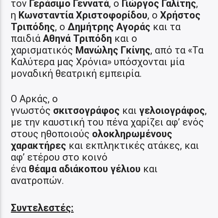
τον
Γεράσιμο Γεννατά
, ο
Γιώργος Γαλίτης
,
η
Κωνσταντία Χριστοφορίδου
, ο
Χρήστος
Τριπόδης
, ο
Δημήτρης Αγοράς
και τα
παιδιά
Αθηνά Τριπόδη
και ο
χαρισματικός
Μανώλης Γκίνης
, από τα «Τα
Καλύτερα μας Χρόνια» υπόσχονται μία
μοναδική θεατρική εμπειρία.
Ο Αρκάς, ο
γνωστός
σκιτσογράφος
και
γελοιογράφος
,
με την καυστική του πένα χαρίζει αφ’ ενός
στους ηθοποιούς
ολοκληρωμένους
χαρακτήρες
και εκπληκτικές ατάκες, και
αφ’ ετέρου στο κοινό
ένα
θέαμα
αδιάκοπου γέλιου
και
ανατροπών.
Συντελεστές: