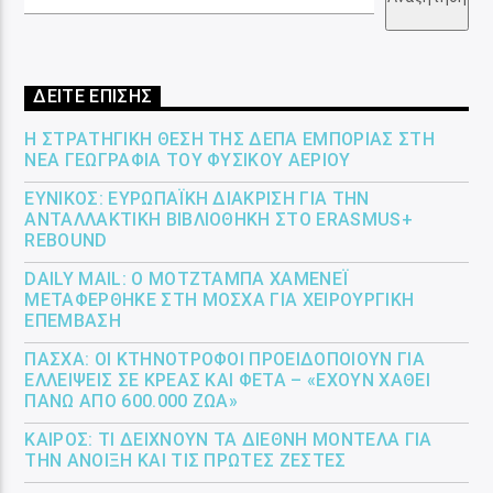
ΔΕΙΤΕ ΕΠΙΣΗΣ
Η ΣΤΡΑΤΗΓΙΚΉ ΘΈΣΗ ΤΗΣ ΔΕΠΑ ΕΜΠΟΡΊΑΣ ΣΤΗ
ΝΈΑ ΓΕΩΓΡΑΦΊΑ ΤΟΥ ΦΥΣΙΚΟΎ ΑΕΡΊΟΥ
ΕΎΝΙΚΟΣ: ΕΥΡΩΠΑΪΚΉ ΔΙΆΚΡΙΣΗ ΓΙΑ ΤΗΝ
ΑΝΤΑΛΛΑΚΤΙΚΉ ΒΙΒΛΙΟΘΉΚΗ ΣΤΟ ERASMUS+
REBOUND
DAILY MAIL: Ο ΜΟΤΖΤΆΜΠΑ ΧΑΜΕΝΕΪ́
ΜΕΤΑΦΈΡΘΗΚΕ ΣΤΗ ΜΌΣΧΑ ΓΙΑ ΧΕΙΡΟΥΡΓΙΚΉ
ΕΠΈΜΒΑΣΗ
ΠΆΣΧΑ: ΟΙ ΚΤΗΝΟΤΡΌΦΟΙ ΠΡΟΕΙΔΟΠΟΙΟΎΝ ΓΙΑ
ΕΛΛΕΊΨΕΙΣ ΣΕ ΚΡΈΑΣ ΚΑΙ ΦΈΤΑ – «ΈΧΟΥΝ ΧΑΘΕΊ
ΠΆΝΩ ΑΠΌ 600.000 ΖΏΑ»
ΚΑΙΡΌΣ: ΤΙ ΔΕΊΧΝΟΥΝ ΤΑ ΔΙΕΘΝΉ ΜΟΝΤΈΛΑ ΓΙΑ
ΤΗΝ ΆΝΟΙΞΗ ΚΑΙ ΤΙΣ ΠΡΏΤΕΣ ΖΈΣΤΕΣ