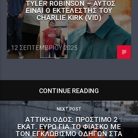
TYLER ROBINSON – ΑΥΤΌΣ
ΕΙΝΑΙ Ο ΕΚΤΕΛΕΣΤΉΣ ΤΟΥ
CHARLIE KIRK (VID)
12 ΣΕΠΤΕΜΒΡΊΟΥ 2025
CONTINUE READING
NEXT POST
ΑΤΤΙΚΉ ΟΔΌΣ: ΠΡΌΣΤΙΜΟ 2
ΕΚΑΤ. ΕΥΡΏ ΓΙΑ ΤΟ ΦΙΆΣΚΟ ΜΕ
ΤΟΝ ΕΓΚΛΩΒΙΣΜΌ ΟΔΗΓΏΝ ΣΤΑ