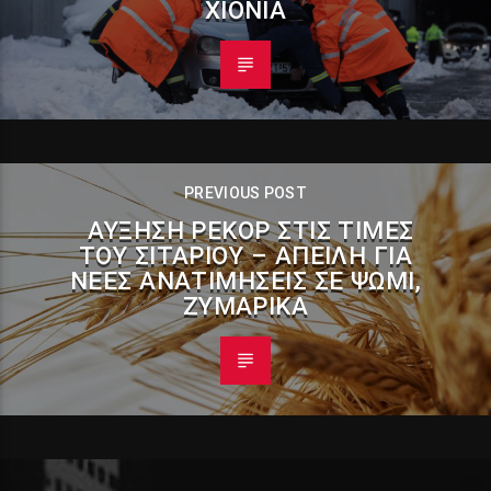
ΧΙΌΝΙΑ
PREVIOUS POST
ΑΎΞΗΣΗ ΡΕΚΌΡ ΣΤΙΣ ΤΙΜΈΣ
ΤΟΥ ΣΙΤΑΡΙΟΎ – ΑΠΕΙΛΉ ΓΙΑ
ΝΈΕΣ ΑΝΑΤΙΜΉΣΕΙΣ ΣΕ ΨΩΜΊ,
ΖΥΜΑΡΙΚΆ