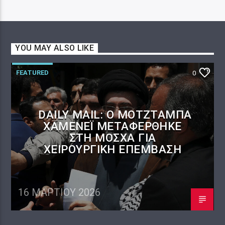
YOU MAY ALSO LIKE
FEATURED
0
DAILY MAIL: Ο ΜΟΤΖΤΆΜΠΑ
ΧΑΜΕΝΕΪ́ ΜΕΤΑΦΈΡΘΗΚΕ
ΣΤΗ ΜΌΣΧΑ ΓΙΑ
ΧΕΙΡΟΥΡΓΙΚΉ ΕΠΈΜΒΑΣΗ
16 ΜΑΡΤΊΟΥ 2026