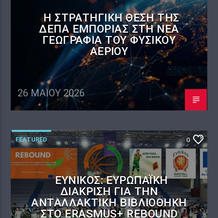
Η ΣΤΡΑΤΗΓΙΚΉ ΘΈΣΗ ΤΗΣ
ΔΕΠΑ ΕΜΠΟΡΊΑΣ ΣΤΗ ΝΈΑ
ΓΕΩΓΡΑΦΊΑ ΤΟΥ ΦΥΣΙΚΟΎ
ΑΕΡΊΟΥ
26 ΜΑΪ́ΟΥ 2026
FEATURED
0
ΕΎΝΙΚΟΣ: ΕΥΡΩΠΑΪΚΉ
ΔΙΆΚΡΙΣΗ ΓΙΑ ΤΗΝ
ΑΝΤΑΛΛΑΚΤΙΚΉ ΒΙΒΛΙΟΘΉΚΗ
ΣΤΟ ERASMUS+ REBOUND