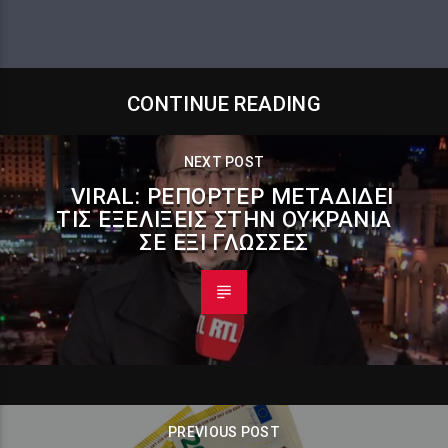
CONTINUE READING
NEXT POST
VIRAL: ΡΕΠΌΡΤΕΡ ΜΕΤΑΔΊΔΕΙ
ΤΙΣ ΕΞΕΛΊΞΕΙΣ ΣΤΗΝ ΟΥΚΡΑΝΊΑ
ΣΕ ΈΞΙ ΓΛΏΣΣΕΣ
PREVIOUS POST