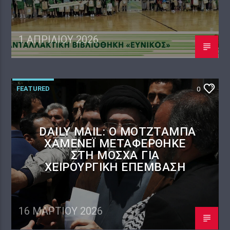
1 ΑΠΡΙΛΊΟΥ 2026
FEATURED
0
DAILY MAIL: Ο ΜΟΤΖΤΆΜΠΑ
ΧΑΜΕΝΕΪ́ ΜΕΤΑΦΈΡΘΗΚΕ
ΣΤΗ ΜΌΣΧΑ ΓΙΑ
ΧΕΙΡΟΥΡΓΙΚΉ ΕΠΈΜΒΑΣΗ
16 ΜΑΡΤΊΟΥ 2026