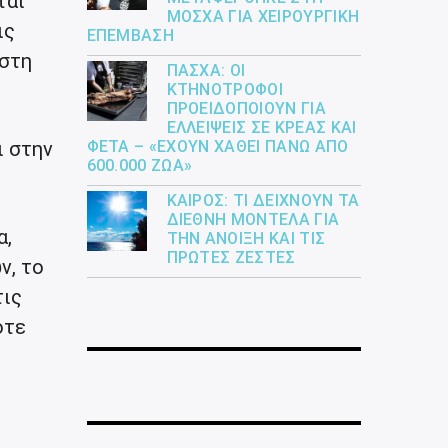
ται
ΜΌΣΧΑ ΓΙΑ ΧΕΙΡΟΥΡΓΙΚΉ
ις
ΕΠΈΜΒΑΣΗ
 στη
ΠΆΣΧΑ: ΟΙ
ΚΤΗΝΟΤΡΌΦΟΙ
ΠΡΟΕΙΔΟΠΟΙΟΎΝ ΓΙΑ
ΕΛΛΕΊΨΕΙΣ ΣΕ ΚΡΈΑΣ ΚΑΙ
ι στην
ΦΈΤΑ – «ΈΧΟΥΝ ΧΑΘΕΊ ΠΆΝΩ ΑΠΌ
600.000 ΖΏΑ»
ΚΑΙΡΌΣ: ΤΙ ΔΕΊΧΝΟΥΝ ΤΑ
ΔΙΕΘΝΉ ΜΟΝΤΈΛΑ ΓΙΑ
α,
ΤΗΝ ΆΝΟΙΞΗ ΚΑΙ ΤΙΣ
ΠΡΏΤΕΣ ΖΈΣΤΕΣ
ν, το
τις
οτε