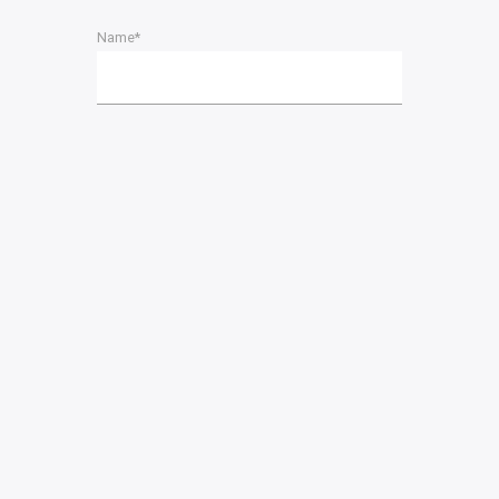
Name*
Email*
Please accept terms & condition
PREVIOUS POST