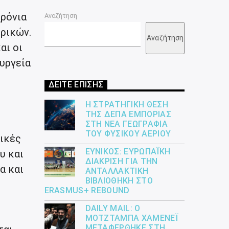
χρόνια
Αναζήτηση
ρικών.
Αναζήτηση
αι οι
υργεία
ΔΕΙΤΕ ΕΠΙΣΗΣ
Η ΣΤΡΑΤΗΓΙΚΉ ΘΈΣΗ
ΤΗΣ ΔΕΠΑ ΕΜΠΟΡΊΑΣ
ΣΤΗ ΝΈΑ ΓΕΩΓΡΑΦΊΑ
ΤΟΥ ΦΥΣΙΚΟΎ ΑΕΡΊΟΥ
ικές
ΕΎΝΙΚΟΣ: ΕΥΡΩΠΑΪΚΉ
υ και
ΔΙΆΚΡΙΣΗ ΓΙΑ ΤΗΝ
α και
ΑΝΤΑΛΛΑΚΤΙΚΉ
ΒΙΒΛΙΟΘΉΚΗ ΣΤΟ
ERASMUS+ REBOUND
DAILY MAIL: Ο
ΜΟΤΖΤΆΜΠΑ ΧΑΜΕΝΕΪ́
ΜΕΤΑΦΈΡΘΗΚΕ ΣΤΗ