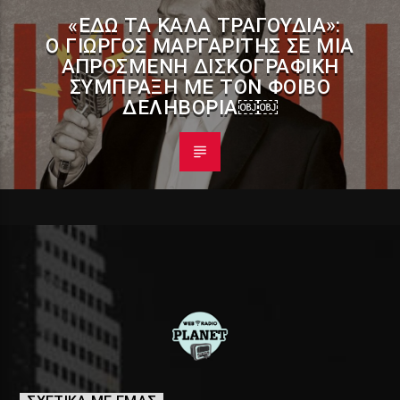
«ΕΔΏ ΤΑ ΚΑΛΆ ΤΡΑΓΟΎΔΙΑ»:
Ο ΓΙΏΡΓΟΣ ΜΑΡΓΑΡΊΤΗΣ ΣΕ ΜΊΑ
ΑΠΡΌΣΜΕΝΗ ΔΙΣΚΟΓΡΑΦΙΚΉ
ΣΎΜΠΡΑΞΗ ΜΕ ΤΟΝ ΦΟΊΒΟ
ΔΕΛΗΒΟΡΙΆ￼￼