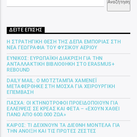
Αναζήτηση
ΔΕΙΤΕ ΕΠΙΣΗΣ
Η ΣΤΡΑΤΗΓΙΚΉ ΘΈΣΗ ΤΗΣ ΔΕΠΑ ΕΜΠΟΡΊΑΣ ΣΤΗ
ΝΈΑ ΓΕΩΓΡΑΦΊΑ ΤΟΥ ΦΥΣΙΚΟΎ ΑΕΡΊΟΥ
ΕΎΝΙΚΟΣ: ΕΥΡΩΠΑΪΚΉ ΔΙΆΚΡΙΣΗ ΓΙΑ ΤΗΝ
ΑΝΤΑΛΛΑΚΤΙΚΉ ΒΙΒΛΙΟΘΉΚΗ ΣΤΟ ERASMUS+
REBOUND
DAILY MAIL: Ο ΜΟΤΖΤΆΜΠΑ ΧΑΜΕΝΕΪ́
ΜΕΤΑΦΈΡΘΗΚΕ ΣΤΗ ΜΌΣΧΑ ΓΙΑ ΧΕΙΡΟΥΡΓΙΚΉ
ΕΠΈΜΒΑΣΗ
ΠΆΣΧΑ: ΟΙ ΚΤΗΝΟΤΡΌΦΟΙ ΠΡΟΕΙΔΟΠΟΙΟΎΝ ΓΙΑ
ΕΛΛΕΊΨΕΙΣ ΣΕ ΚΡΈΑΣ ΚΑΙ ΦΈΤΑ – «ΈΧΟΥΝ ΧΑΘΕΊ
ΠΆΝΩ ΑΠΌ 600.000 ΖΏΑ»
ΚΑΙΡΌΣ: ΤΙ ΔΕΊΧΝΟΥΝ ΤΑ ΔΙΕΘΝΉ ΜΟΝΤΈΛΑ ΓΙΑ
ΤΗΝ ΆΝΟΙΞΗ ΚΑΙ ΤΙΣ ΠΡΏΤΕΣ ΖΈΣΤΕΣ