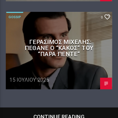
GOSSIP
0
ΓΕΡΆΣΙΜΟΣ ΜΙΧΕΛΉΣ:
ΠΈΘΑΝΕ Ο “ΚΑΚΌΣ” ΤΟΥ
“ΠΑΡΆ ΠΈΝΤΕ”
15 ΙΟΥΛΊΟΥ 2025
CONTINUE READING