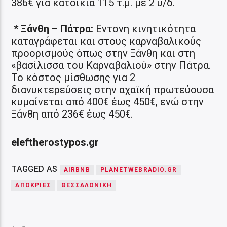
386€ για κατοικία 115 τ.μ. με 2 υ/δ.
* Ξάνθη – Πάτρα:
Εντονη κινητικότητα
καταγράφεται και στους καρναβαλικούς
προορισμούς όπως στην Ξάνθη και στη
«βασίλισσα του Καρναβαλιού» στην Πάτρα.
Το κόστος μίσθωσης για 2
διανυκτερεύσεις στην αχαϊκή πρωτεύουσα
κυμαίνεται από 400€ έως 450€, ενώ στην
Ξάνθη από 236€ έως 450€.
eleftherostypos.gr
TAGGED AS
AIRBNB
PLANETWEBRADIO.GR
ΑΠΟΚΡΙΈΣ
ΘΕΣΣΑΛΟΝΙΚΗ