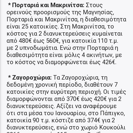
* Πορταριά και Μακρινίτσα:
Στους
ορεινούς προορισμούς της Μαγνησίας,
Πορταριά και Μακρινίτσα, η διαθεσιμότητα
είναι 25 κατοικίες. Στη Μακρινίτσα, το
κόστος για 2 διανυκτερεύσεις κυμαίνεται
από 480€ έως 560€, για κατοικία 110 τ.μ.
με 2 υπνοδωμάτια. Ενώ στην Πορταριά η
διαθεσιμότητα είναι μόλις 4 ακινήτων, με
το κόστος να διαμορφώνεται έως 426€.
* Ζαγοροχώρια:
Τα Ζαγοροχώρια, τη
δεδομένη χρονική περίοδο, διαθέτουν 7
κατοικίες στην ευρύτερη περιοχή. Οι τιμές
διαμορφώνονται από 370€ έως 420€ για 2
διανυκτερεύσεις. Αξίζει να αναφέρουμε
ότι στα μέσα του Ιανουαρίου, στο Πάπιγκο,
κατοικία 90 τ.μ. κόστιζε από 374€ για 2
διανυκτερεύσεις, ενώ στο χωριό Κουκούλι