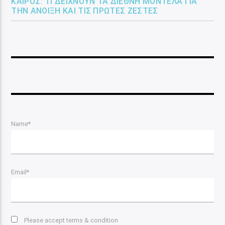
ΚΑΙΡΌΣ: ΤΙ ΔΕΊΧΝΟΥΝ ΤΑ ΔΙΕΘΝΉ ΜΟΝΤΈΛΑ ΓΙΑ
ΤΗΝ ΆΝΟΙΞΗ ΚΑΙ ΤΙΣ ΠΡΏΤΕΣ ΖΈΣΤΕΣ
Name*
Email*
Please accept terms & condition