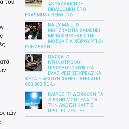
α του
ΑΝΤΑΛΛΑΚΤΙΚΉ
ΒΙΒΛΙΟΘΉΚΗ ΣΤΟ
ERASMUS+ REBOUND
DAILY MAIL: Ο
ων
ΜΟΤΖΤΆΜΠΑ ΧΑΜΕΝΕΪ́
ς
ΜΕΤΑΦΈΡΘΗΚΕ ΣΤΗ
ΜΌΣΧΑ ΓΙΑ ΧΕΙΡΟΥΡΓΙΚΉ
ές
ΕΠΈΜΒΑΣΗ
ΠΆΣΧΑ: ΟΙ
κατά
ΚΤΗΝΟΤΡΌΦΟΙ
ΠΡΟΕΙΔΟΠΟΙΟΎΝ ΓΙΑ
θών
ΕΛΛΕΊΨΕΙΣ ΣΕ ΚΡΈΑΣ ΚΑΙ
ΦΈΤΑ – «ΈΧΟΥΝ ΧΑΘΕΊ ΠΆΝΩ ΑΠΌ
600.000 ΖΏΑ»
ΚΑΙΡΌΣ: ΤΙ ΔΕΊΧΝΟΥΝ ΤΑ
ΔΙΕΘΝΉ ΜΟΝΤΈΛΑ ΓΙΑ
ς
ΤΗΝ ΆΝΟΙΞΗ ΚΑΙ ΤΙΣ
ΠΡΏΤΕΣ ΖΈΣΤΕΣ
λοιπών
ς