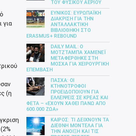
ΤΟΥ ΦΥΣΙΚΟΎ ΑΕΡΊΟΥ
ΕΎΝΙΚΟΣ: ΕΥΡΩΠΑΪΚΉ
πό
ΔΙΆΚΡΙΣΗ ΓΙΑ ΤΗΝ
 για
ΑΝΤΑΛΛΑΚΤΙΚΉ
ΒΙΒΛΙΟΘΉΚΗ ΣΤΟ
ERASMUS+ REBOUND
DAILY MAIL: Ο
ΜΟΤΖΤΆΜΠΑ ΧΑΜΕΝΕΪ́
ΜΕΤΑΦΈΡΘΗΚΕ ΣΤΗ
ΜΌΣΧΑ ΓΙΑ ΧΕΙΡΟΥΡΓΙΚΉ
τρικού
ΕΠΈΜΒΑΣΗ
ΠΆΣΧΑ: ΟΙ
υσαν
ΚΤΗΝΟΤΡΌΦΟΙ
ΠΡΟΕΙΔΟΠΟΙΟΎΝ ΓΙΑ
ς (η
ΕΛΛΕΊΨΕΙΣ ΣΕ ΚΡΈΑΣ ΚΑΙ
ΦΈΤΑ – «ΈΧΟΥΝ ΧΑΘΕΊ ΠΆΝΩ ΑΠΌ
600.000 ΖΏΑ»
ύγκριση
ΚΑΙΡΌΣ: ΤΙ ΔΕΊΧΝΟΥΝ ΤΑ
ΔΙΕΘΝΉ ΜΟΝΤΈΛΑ ΓΙΑ
 (2%
ΤΗΝ ΆΝΟΙΞΗ ΚΑΙ ΤΙΣ