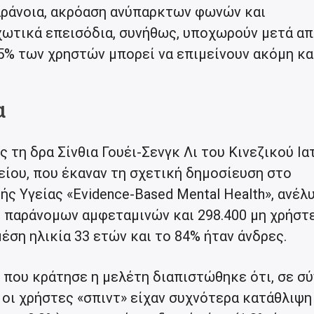
αράνοια, ακρόαση ανύπαρκτων φωνών και
χωτικά επεισόδια, συνήθως, υποχωρούν μετά α
5% των χρηστών μπορεί να επιμείνουν ακόμη και
α
ς τη δρα Σίνθια Γουέι-Σενγκ Λι του Κινεζικού Ια
ου, που έκαναν τη σχετική δημοσίευση στο
ής Υγείας «Evidence-Based Mental Health», ανέλ
ς παράνομων αμφεταμινών και 298.400 μη χρήστε
μέση ηλικία 33 ετών και το 84% ήταν άνδρες.
 που κράτησε η μελέτη διαπιστώθηκε ότι, σε σ
 οι χρήστες «σπιντ» είχαν συχνότερα κατάθλιψη