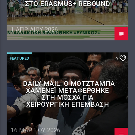
ΣΤΟ ERASMUS+ REBOUND
1 ΑΠΡΙΛΊΟΥ 2026
FEATURED
0
DAILY MAIL: Ο ΜΟΤΖΤΆΜΠΑ
ΧΑΜΕΝΕΪ́ ΜΕΤΑΦΈΡΘΗΚΕ
ΣΤΗ ΜΌΣΧΑ ΓΙΑ
ΧΕΙΡΟΥΡΓΙΚΉ ΕΠΈΜΒΑΣΗ
16 ΜΑΡΤΊΟΥ 2026