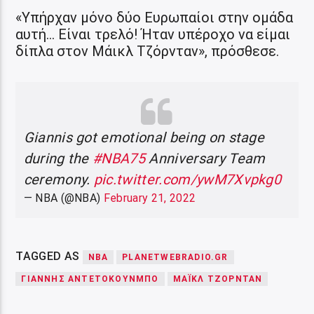
«Υπήρχαν μόνο δύο Ευρωπαίοι στην ομάδα
αυτή… Είναι τρελό! Ήταν υπέροχο να είμαι
δίπλα στον Μάικλ Τζόρνταν», πρόσθεσε.
Giannis got emotional being on stage
during the
#NBA75
Anniversary Team
ceremony.
pic.twitter.com/ywM7Xvpkg0
— NBA (@NBA)
February 21, 2022
TAGGED AS
NBA
PLANETWEBRADIO.GR
ΓΙΆΝΝΗΣ ΑΝΤΕΤΟΚΟΎΝΜΠΟ
ΜΆΙΚΛ ΤΖΌΡΝΤΑΝ