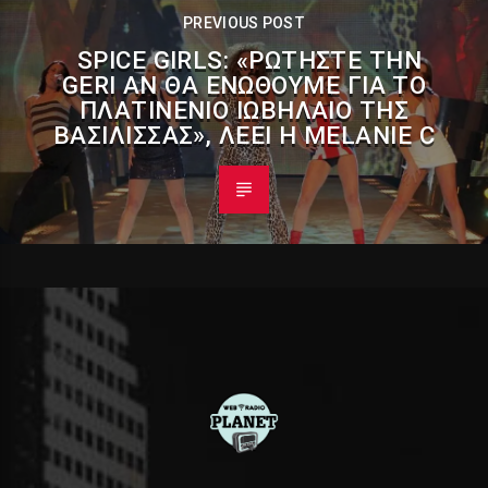
PREVIOUS POST
SPICE GIRLS: «ΡΩΤΉΣΤΕ ΤΗΝ
GERI ΑΝ ΘΑ ΕΝΩΘΟΎΜΕ ΓΙΑ ΤΟ
ΠΛΑΤΙΝΈΝΙΟ ΙΩΒΗΛΑΊΟ ΤΗΣ
ΒΑΣΊΛΙΣΣΑΣ», ΛΈΕΙ Η MELANIE C