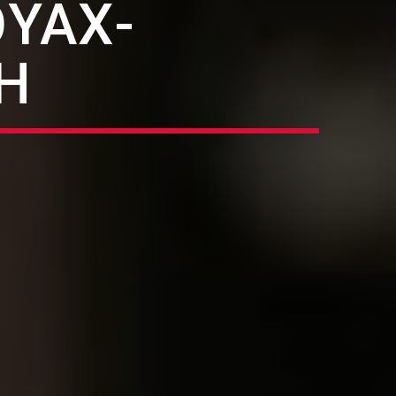
ΟΥΆΧ-
Η