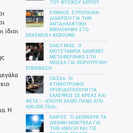
ΤΟΥ ΦΥΣΙΚΟΎ ΑΕΡΊΟΥ
οι
ΕΎΝΙΚΟΣ: ΕΥΡΩΠΑΪΚΉ
ΔΙΆΚΡΙΣΗ ΓΙΑ ΤΗΝ
οι
ΑΝΤΑΛΛΑΚΤΙΚΉ
ΒΙΒΛΙΟΘΉΚΗ ΣΤΟ
ι ίδιοι
ERASMUS+ REBOUND
DAILY MAIL: Ο
ΜΟΤΖΤΆΜΠΑ ΧΑΜΕΝΕΪ́
ης
ΜΕΤΑΦΈΡΘΗΚΕ ΣΤΗ
ΜΌΣΧΑ ΓΙΑ ΧΕΙΡΟΥΡΓΙΚΉ
ΕΠΈΜΒΑΣΗ
μεγάλα
ΠΆΣΧΑ: ΟΙ
νειο
ΚΤΗΝΟΤΡΌΦΟΙ
ΠΡΟΕΙΔΟΠΟΙΟΎΝ ΓΙΑ
ΕΛΛΕΊΨΕΙΣ ΣΕ ΚΡΈΑΣ ΚΑΙ
ΦΈΤΑ – «ΈΧΟΥΝ ΧΑΘΕΊ ΠΆΝΩ ΑΠΌ
600.000 ΖΏΑ»
α. Η
ΚΑΙΡΌΣ: ΤΙ ΔΕΊΧΝΟΥΝ ΤΑ
ΔΙΕΘΝΉ ΜΟΝΤΈΛΑ ΓΙΑ
ΤΗΝ ΆΝΟΙΞΗ ΚΑΙ ΤΙΣ