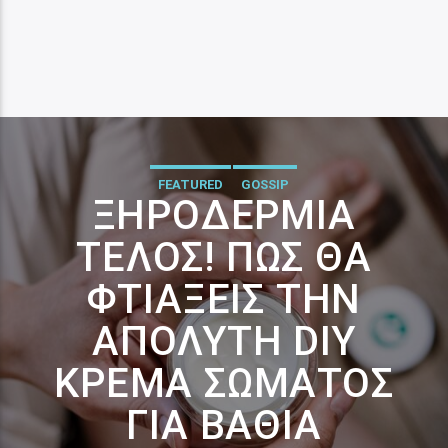
FEATURED
GOSSIP
ΞΗΡΟΔΕΡΜΊΑ
ΤΈΛΟΣ! ΠΏΣ ΘΑ
ΦΤΙΆΞΕΙΣ ΤΗΝ
ΑΠΌΛΥΤΗ DIY
ΚΡΈΜΑ ΣΏΜΑΤΟΣ
ΓΙΑ ΒΑΘΙΆ