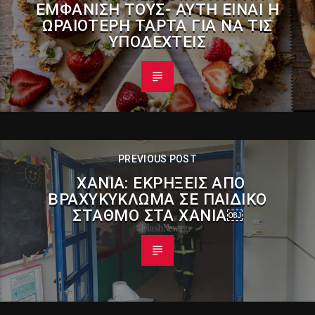
ΕΜΦΆΝΙΣΉ ΤΟΥΣ- ΑΥΤΉ ΕΊΝΑΙ Η
ΩΡΑΙΌΤΕΡΗ ΤΆΡΤΑ ΓΙΑ ΝΑ ΤΙΣ
ΥΠΟΔΕΧΤΕΊΣ
PREVIOUS POST
ΧΑΝΙΆ: ΕΚΡΉΞΕΙΣ ΑΠΌ
ΒΡΑΧΥΚΎΚΛΩΜΑ ΣΕ ΠΑΙΔΙΚΌ
ΣΤΑΘΜΌ ΣΤΑ ΧΑΝΙΆ￼