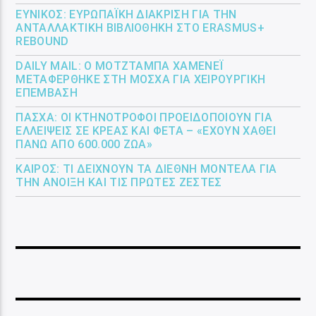
ΕΎΝΙΚΟΣ: ΕΥΡΩΠΑΪΚΉ ΔΙΆΚΡΙΣΗ ΓΙΑ ΤΗΝ
ΑΝΤΑΛΛΑΚΤΙΚΉ ΒΙΒΛΙΟΘΉΚΗ ΣΤΟ ERASMUS+
REBOUND
DAILY MAIL: Ο ΜΟΤΖΤΆΜΠΑ ΧΑΜΕΝΕΪ́
ΜΕΤΑΦΈΡΘΗΚΕ ΣΤΗ ΜΌΣΧΑ ΓΙΑ ΧΕΙΡΟΥΡΓΙΚΉ
ΕΠΈΜΒΑΣΗ
ΠΆΣΧΑ: ΟΙ ΚΤΗΝΟΤΡΌΦΟΙ ΠΡΟΕΙΔΟΠΟΙΟΎΝ ΓΙΑ
ΕΛΛΕΊΨΕΙΣ ΣΕ ΚΡΈΑΣ ΚΑΙ ΦΈΤΑ – «ΈΧΟΥΝ ΧΑΘΕΊ
ΠΆΝΩ ΑΠΌ 600.000 ΖΏΑ»
ΚΑΙΡΌΣ: ΤΙ ΔΕΊΧΝΟΥΝ ΤΑ ΔΙΕΘΝΉ ΜΟΝΤΈΛΑ ΓΙΑ
ΤΗΝ ΆΝΟΙΞΗ ΚΑΙ ΤΙΣ ΠΡΏΤΕΣ ΖΈΣΤΕΣ