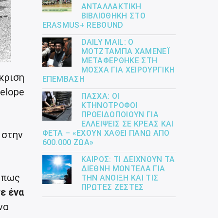
ΑΝΤΑΛΛΑΚΤΙΚΉ
ΒΙΒΛΙΟΘΉΚΗ ΣΤΟ
ERASMUS+ REBOUND
DAILY MAIL: Ο
ΜΟΤΖΤΆΜΠΑ ΧΑΜΕΝΕΪ́
ΜΕΤΑΦΈΡΘΗΚΕ ΣΤΗ
ΜΌΣΧΑ ΓΙΑ ΧΕΙΡΟΥΡΓΙΚΉ
γκριση
ΕΠΈΜΒΑΣΗ
nelope
ΠΆΣΧΑ: ΟΙ
ΚΤΗΝΟΤΡΌΦΟΙ
ΠΡΟΕΙΔΟΠΟΙΟΎΝ ΓΙΑ
ΕΛΛΕΊΨΕΙΣ ΣΕ ΚΡΈΑΣ ΚΑΙ
ΦΈΤΑ – «ΈΧΟΥΝ ΧΑΘΕΊ ΠΆΝΩ ΑΠΌ
 στην
600.000 ΖΏΑ»
ΚΑΙΡΌΣ: ΤΙ ΔΕΊΧΝΟΥΝ ΤΑ
ΔΙΕΘΝΉ ΜΟΝΤΈΛΑ ΓΙΑ
 όπως
ΤΗΝ ΆΝΟΙΞΗ ΚΑΙ ΤΙΣ
ΠΡΏΤΕΣ ΖΈΣΤΕΣ
ε ένα
να