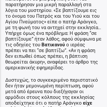
παρατήρησαν μια μικρή παραλλαγή στα
λόγια του μυστηρίου. «Σε βαπτίζουμε εις
το όνομα του Πατρός και του Υιού και του
Αγίου Πνεύματος» είπε ο πατήρ Αράνγκο,
με τη φωνή του να αντηχεί στην εκκλησία…
Υπήρχε όμως ένα πρόβλημα: Η φράση “σε
βαπτίζουμε” ήταν λάθος, αφού σύμφωνα με
τις οδηγίες του
Βατικανού
ο ιερέας
πρέπει να πει “σε βαπτίζω”. «Αν η φράση
δεν ειπωθεί όπως πρέπει, η βάπτιση
θεωρείται άκυρη», αναφέρει το άρθρο της
αμερικανικής εφημερίδας.
Δυστυχώς, το συγκεκριμένο περιστατικό
δεν ήταν μεμονωμένη περίπτωση, αφού
μετά από έρευνα που διεξήγαγαν οι
αρμόδιοι στους κόλπους της εκκλησίας
αποδείχτηκε ότι ο πατήρ Αράνγκο
είχε