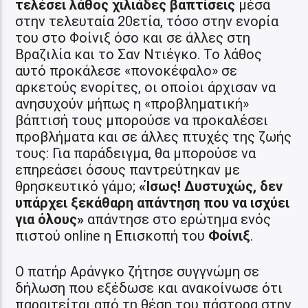
τελέσει λάθος χιλιάδες βαπτίσεις
μέσα
στην τελευταία 20ετία, τόσο στην ενορία
του στο Φοίνιξ όσο και σε άλλες στη
Βραζιλία και το Σαν Ντιέγκο. Το λάθος
αυτό προκάλεσε «πονοκέφαλο» σε
αρκετούς ενορίτες, οι οποίοι άρχισαν να
ανησυχούν μήπως η «προβληματική»
βάπτισή τους μπορούσε να προκαλέσει
προβλήματα και σε άλλες πτυχές της ζωής
τους: Για παράδειγμα, θα μπορούσε να
επηρεάσει όσους παντρεύτηκαν με
θρησκευτικό γάμο;
«Ίσως! Δυστυχώς, δεν
υπάρχει ξεκάθαρη απάντηση που να ισχύει
για όλους»
απάντησε στο ερώτημα ενός
πιστού online η Επισκοπή του
Φοίνιξ
.
Ο πατήρ Αράνγκο ζήτησε συγγνώμη σε
δήλωση που εξέδωσε και ανακοίνωσε ότι
παραιτείται από τη θέση του πάστορα στην