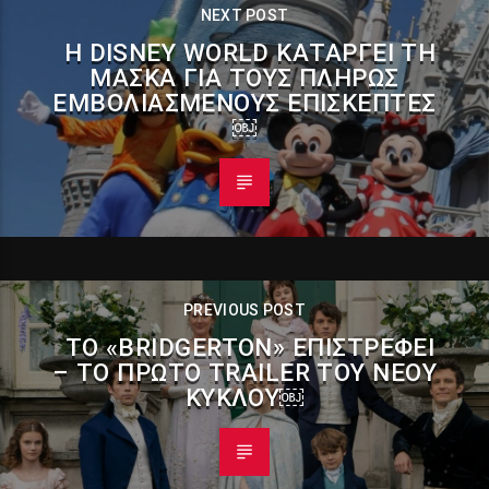
NEXT POST
Η DISNEY WORLD ΚΑΤΑΡΓΕΊ ΤΗ
ΜΆΣΚΑ ΓΙΑ ΤΟΥΣ ΠΛΉΡΩΣ
ΕΜΒΟΛΙΑΣΜΈΝΟΥΣ ΕΠΙΣΚΈΠΤΕΣ
￼
PREVIOUS POST
ΤΟ «BRIDGERTON» ΕΠΙΣΤΡΈΦΕΙ
– TΟ ΠΡΏΤΟ TRAILER ΤΟΥ ΝΈΟΥ
ΚΎΚΛΟΥ￼