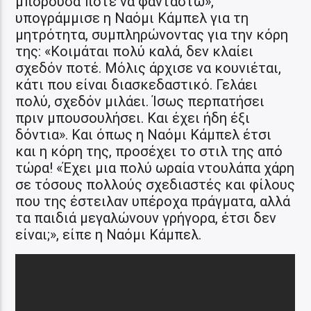
μπορούσα ποτέ να φανταστώ»,
υπογράμμισε η Ναόμι Κάμπελ για τη
μητρότητα, συμπληρώνοντας για την κόρη
της: «Κοιμάται πολύ καλά, δεν κλαίει
σχεδόν ποτέ. Μόλις άρχισε να κουνιέται,
κάτι που είναι διασκεδαστικό. Γελάει
πολύ, σχεδόν μιλάει. Ίσως περπατήσει
πριν μπουσουλήσει. Και έχει ήδη έξι
δόντια». Και όπως η Ναόμι Κάμπελ έτσι
και η κόρη της, προσέχει το στιλ της από
τώρα! «Έχει μια πολύ ωραία ντουλάπα χάρη
σε τόσους πολλούς σχεδιαστές και φίλους
που της έστειλαν υπέροχα πράγματα, αλλά
τα παιδιά μεγαλώνουν γρήγορα, έτσι δεν
είναι;», είπε η Ναόμι Κάμπελ.