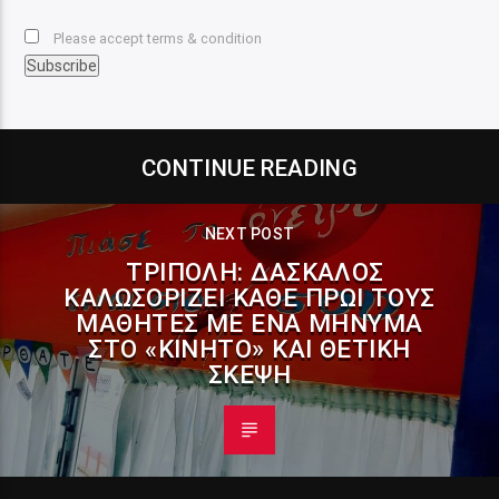
Please accept terms & condition
CONTINUE READING
NEXT POST
ΤΡΊΠΟΛΗ: ΔΆΣΚΑΛΟΣ
ΚΑΛΩΣΟΡΊΖΕΙ ΚΆΘΕ ΠΡΩΊ ΤΟΥΣ
ΜΑΘΗΤΈΣ ΜΕ ΈΝΑ ΜΉΝΥΜΑ
ΣΤΟ «ΚΙΝΗΤΌ» ΚΑΙ ΘΕΤΙΚΉ
ΣΚΈΨΗ