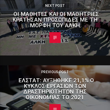
NEXT POST
ΟΙ ΜΑΘΗΤΈΣ ΚΑΙ ΟΙ ΜΑΘΉΤΡΙΕΣ
ΚΡΆΤΗΣΑΝ ΠΡΟΣΩΠΊΔΕΣ ΜΕ ΤΗ
ΜΟΡΦΉ ΤΟΥ ΆΛΚΗ
PREVIOUS POST
ΕΛΣΤΑΤ: ΑΥΞΉΘΗΚΕ 21,1% Ο
ΚΎΚΛΟΣ ΕΡΓΑΣΙΏΝ ΤΩΝ
ΔΡΑΣΤΗΡΙΟΤΉΤΩΝ ΤΗΣ
ΟΙΚΟΝΟΜΊΑΣ ΤΟ 2021