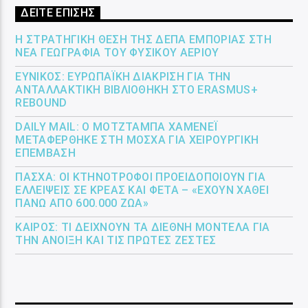
ΔΕΙΤΕ ΕΠΙΣΗΣ
Η ΣΤΡΑΤΗΓΙΚΉ ΘΈΣΗ ΤΗΣ ΔΕΠΑ ΕΜΠΟΡΊΑΣ ΣΤΗ
ΝΈΑ ΓΕΩΓΡΑΦΊΑ ΤΟΥ ΦΥΣΙΚΟΎ ΑΕΡΊΟΥ
ΕΎΝΙΚΟΣ: ΕΥΡΩΠΑΪΚΉ ΔΙΆΚΡΙΣΗ ΓΙΑ ΤΗΝ
ΑΝΤΑΛΛΑΚΤΙΚΉ ΒΙΒΛΙΟΘΉΚΗ ΣΤΟ ERASMUS+
REBOUND
DAILY MAIL: Ο ΜΟΤΖΤΆΜΠΑ ΧΑΜΕΝΕΪ́
ΜΕΤΑΦΈΡΘΗΚΕ ΣΤΗ ΜΌΣΧΑ ΓΙΑ ΧΕΙΡΟΥΡΓΙΚΉ
ΕΠΈΜΒΑΣΗ
ΠΆΣΧΑ: ΟΙ ΚΤΗΝΟΤΡΌΦΟΙ ΠΡΟΕΙΔΟΠΟΙΟΎΝ ΓΙΑ
ΕΛΛΕΊΨΕΙΣ ΣΕ ΚΡΈΑΣ ΚΑΙ ΦΈΤΑ – «ΈΧΟΥΝ ΧΑΘΕΊ
ΠΆΝΩ ΑΠΌ 600.000 ΖΏΑ»
ΚΑΙΡΌΣ: ΤΙ ΔΕΊΧΝΟΥΝ ΤΑ ΔΙΕΘΝΉ ΜΟΝΤΈΛΑ ΓΙΑ
ΤΗΝ ΆΝΟΙΞΗ ΚΑΙ ΤΙΣ ΠΡΏΤΕΣ ΖΈΣΤΕΣ