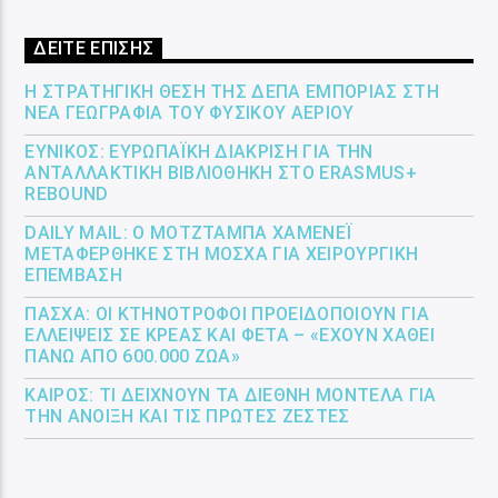
ΔΕΙΤΕ ΕΠΙΣΗΣ
Η ΣΤΡΑΤΗΓΙΚΉ ΘΈΣΗ ΤΗΣ ΔΕΠΑ ΕΜΠΟΡΊΑΣ ΣΤΗ
ΝΈΑ ΓΕΩΓΡΑΦΊΑ ΤΟΥ ΦΥΣΙΚΟΎ ΑΕΡΊΟΥ
ΕΎΝΙΚΟΣ: ΕΥΡΩΠΑΪΚΉ ΔΙΆΚΡΙΣΗ ΓΙΑ ΤΗΝ
ΑΝΤΑΛΛΑΚΤΙΚΉ ΒΙΒΛΙΟΘΉΚΗ ΣΤΟ ERASMUS+
REBOUND
DAILY MAIL: Ο ΜΟΤΖΤΆΜΠΑ ΧΑΜΕΝΕΪ́
ΜΕΤΑΦΈΡΘΗΚΕ ΣΤΗ ΜΌΣΧΑ ΓΙΑ ΧΕΙΡΟΥΡΓΙΚΉ
ΕΠΈΜΒΑΣΗ
ΠΆΣΧΑ: ΟΙ ΚΤΗΝΟΤΡΌΦΟΙ ΠΡΟΕΙΔΟΠΟΙΟΎΝ ΓΙΑ
ΕΛΛΕΊΨΕΙΣ ΣΕ ΚΡΈΑΣ ΚΑΙ ΦΈΤΑ – «ΈΧΟΥΝ ΧΑΘΕΊ
ΠΆΝΩ ΑΠΌ 600.000 ΖΏΑ»
ΚΑΙΡΌΣ: ΤΙ ΔΕΊΧΝΟΥΝ ΤΑ ΔΙΕΘΝΉ ΜΟΝΤΈΛΑ ΓΙΑ
ΤΗΝ ΆΝΟΙΞΗ ΚΑΙ ΤΙΣ ΠΡΏΤΕΣ ΖΈΣΤΕΣ