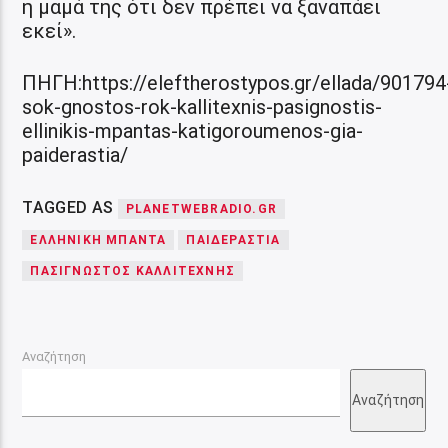
η μαμά της ότι δεν πρέπει να ξαναπάει
εκεί».
ΠΗΓΗ:https://eleftherostypos.gr/ellada/901794
sok-gnostos-rok-kallitexnis-pasignostis-
ellinikis-mpantas-katigoroumenos-gia-
paiderastia/
TAGGED AS
PLANETWEBRADIO.GR
ΕΛΛΗΝΙΚΗ ΜΠΑΝΤΑ
ΠΑΙΔΕΡΑΣΤΙΑ
ΠΑΣΙΓΝΩΣΤΟΣ ΚΑΛΛΙΤΕΧΝΗΣ
Αναζήτηση
Αναζήτηση