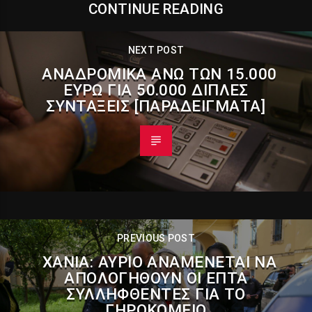
CONTINUE READING
NEXT POST
ΑΝΑΔΡΟΜΙΚΆ ΆΝΩ ΤΩΝ 15.000
ΕΥΡΏ ΓΙΑ 50.000 ΔΙΠΛΈΣ
ΣΥΝΤΆΞΕΙΣ [ΠΑΡΑΔΕΊΓΜΑΤΑ]
PREVIOUS POST
ΧΑΝΙΆ: ΑΎΡΙΟ ΑΝΑΜΈΝΕΤΑΙ ΝΑ
ΑΠΟΛΟΓΗΘΟΎΝ ΟΙ ΕΠΤΆ
ΣΥΛΛΗΦΘΈΝΤΕΣ ΓΙΑ ΤΟ
ΓΗΡΟΚΟΜΕΊΟ