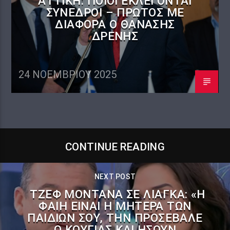
ΑΤΤΙΚΉ: ΠΟΙΟΙ ΕΚΛΈΓΟΝΤΑΙ
ΣΎΝΕΔΡΟΙ – ΠΡΏΤΟΣ ΜΕ
ΔΙΑΦΟΡΆ Ο ΘΑΝΆΣΗΣ
ΔΡΈΝΗΣ
24 ΝΟΕΜΒΡΊΟΥ 2025
CONTINUE READING
NEXT POST
ΤΖΕΦ ΜΟΝΤΆΝΑ ΣΕ ΛΙΆΓΚΑ: «Η
ΦΑΊΗ ΕΊΝΑΙ Η ΜΗΤΈΡΑ ΤΩΝ
ΠΑΙΔΙΏΝ ΣΟΥ, ΤΗΝ ΠΡΟΣΈΒΑΛΕ
Ο ΚΟΎΓΙΑΣ ΚΑΙ ΉΣΟΥΝ