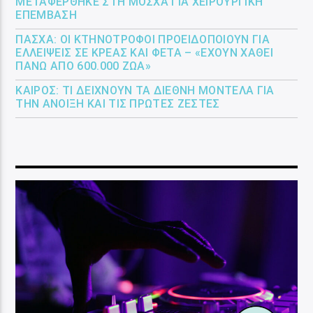
ΜΕΤΑΦΈΡΘΗΚΕ ΣΤΗ ΜΌΣΧΑ ΓΙΑ ΧΕΙΡΟΥΡΓΙΚΉ
ΕΠΈΜΒΑΣΗ
ΠΆΣΧΑ: ΟΙ ΚΤΗΝΟΤΡΌΦΟΙ ΠΡΟΕΙΔΟΠΟΙΟΎΝ ΓΙΑ
ΕΛΛΕΊΨΕΙΣ ΣΕ ΚΡΈΑΣ ΚΑΙ ΦΈΤΑ – «ΈΧΟΥΝ ΧΑΘΕΊ
ΠΆΝΩ ΑΠΌ 600.000 ΖΏΑ»
ΚΑΙΡΌΣ: ΤΙ ΔΕΊΧΝΟΥΝ ΤΑ ΔΙΕΘΝΉ ΜΟΝΤΈΛΑ ΓΙΑ
ΤΗΝ ΆΝΟΙΞΗ ΚΑΙ ΤΙΣ ΠΡΏΤΕΣ ΖΈΣΤΕΣ