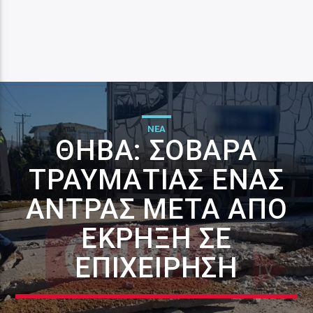
ΝΕΑ
ΘΉΒΑ: ΣΟΒΑΡΆ
ΤΡΑΥΜΑΤΊΑΣ ΈΝΑΣ
ΆΝΤΡΑΣ ΜΕΤΆ ΑΠΌ
ΈΚΡΗΞΗ ΣΕ
ΕΠΙΧΕΊΡΗΣΗ