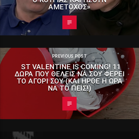
ΑΜΈΤΟΧΟΣ»
PREVIOUS POST
ST VALENTINE IS COMING! 11
ΔΏΡΑ ΠΟΥ ΘΈΛΕΙΣ ΝΑ ΣΟΥ ΦΈΡΕΙ
ΤΟ ΑΓΌΡΙ ΣΟΥ (ΚΑΙ ΉΡΘΕ Η ΏΡΑ
ΝΑ ΤΟ ΠΕΙΣ!)