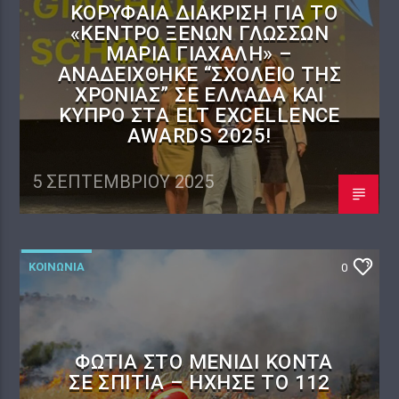
ΚΟΡΥΦΑΊΑ ΔΙΆΚΡΙΣΗ ΓΙΑ ΤΟ
«ΚΈΝΤΡΟ ΞΈΝΩΝ ΓΛΩΣΣΏΝ
ΜΑΡΊΑ ΓΙΑΧΑΛΉ» –
ΑΝΑΔΕΊΧΘΗΚΕ “ΣΧΟΛΕΊΟ ΤΗΣ
ΧΡΟΝΙΆΣ” ΣΕ ΕΛΛΆΔΑ ΚΑΙ
ΚΎΠΡΟ ΣΤΑ ELT EXCELLENCE
AWARDS 2025!
5 ΣΕΠΤΕΜΒΡΊΟΥ 2025
ΚΟΙΝΩΝΙΑ
0
ΦΩΤΙΆ ΣΤΟ ΜΕΝΊΔΙ ΚΟΝΤΆ
ΣΕ ΣΠΊΤΙΑ – ΉΧΗΣΕ ΤΟ 112