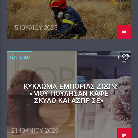
15 ΙΟΥΛΊΟΥ 2025
FEATURED
0
KΎΚΛΩΜΑ ΕΜΠΟΡΊΑΣ ΖΏΩΝ:
«ΜΟΥ ΠΟΎΛΗΣΑΝ ΚΑΦΈ
ΣΚΎΛΟ ΚΑΙ ΆΣΠΡΙΣΕ»
21 ΙΟΥΝΊΟΥ 2025