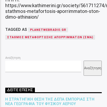
https://www.kathimerini.gr/society/561711274/
stathmos-metafortosis-aporrimmaton-ston-
dimo-athinaion/
TAGGED AS
PLANETWEBRADIO.GR
ΣΤΑΘΜΌΣ ΜΕΤΑΦΌΡΤΩΣΗΣ ΑΠΟΡΡΙΜΜΆΤΩΝ (ΣΜΑ)
Αναζήτηση
Αναζήτηση
ΔΕΙΤΕ ΕΠΙΣΗΣ
Η ΣΤΡΑΤΗΓΙΚΉ ΘΈΣΗ ΤΗΣ ΔΕΠΑ ΕΜΠΟΡΊΑΣ ΣΤΗ
ΝΈΑ ΓΕΩΓΡΑΦΊΑ ΤΟΥ ΦΥΣΙΚΟΎ ΑΕΡΊΟΥ