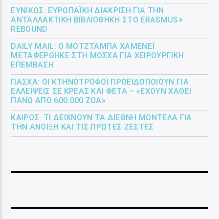
ΕΎΝΙΚΟΣ: ΕΥΡΩΠΑΪΚΉ ΔΙΆΚΡΙΣΗ ΓΙΑ ΤΗΝ
ΑΝΤΑΛΛΑΚΤΙΚΉ ΒΙΒΛΙΟΘΉΚΗ ΣΤΟ ERASMUS+
REBOUND
DAILY MAIL: Ο ΜΟΤΖΤΆΜΠΑ ΧΑΜΕΝΕΪ́
ΜΕΤΑΦΈΡΘΗΚΕ ΣΤΗ ΜΌΣΧΑ ΓΙΑ ΧΕΙΡΟΥΡΓΙΚΉ
ΕΠΈΜΒΑΣΗ
ΠΆΣΧΑ: ΟΙ ΚΤΗΝΟΤΡΌΦΟΙ ΠΡΟΕΙΔΟΠΟΙΟΎΝ ΓΙΑ
ΕΛΛΕΊΨΕΙΣ ΣΕ ΚΡΈΑΣ ΚΑΙ ΦΈΤΑ – «ΈΧΟΥΝ ΧΑΘΕΊ
ΠΆΝΩ ΑΠΌ 600.000 ΖΏΑ»
ΚΑΙΡΌΣ: ΤΙ ΔΕΊΧΝΟΥΝ ΤΑ ΔΙΕΘΝΉ ΜΟΝΤΈΛΑ ΓΙΑ
ΤΗΝ ΆΝΟΙΞΗ ΚΑΙ ΤΙΣ ΠΡΏΤΕΣ ΖΈΣΤΕΣ