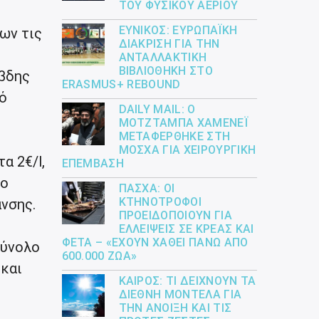
ΤΟΥ ΦΥΣΙΚΟΎ ΑΕΡΊΟΥ
ΕΎΝΙΚΟΣ: ΕΥΡΩΠΑΪΚΉ
ων τις
ΔΙΆΚΡΙΣΗ ΓΙΑ ΤΗΝ
ΑΝΤΑΛΛΑΚΤΙΚΉ
ΒΙΒΛΙΟΘΉΚΗ ΣΤΟ
βδης
ERASMUS+ REBOUND
κό
DAILY MAIL: Ο
ΜΟΤΖΤΆΜΠΑ ΧΑΜΕΝΕΪ́
ΜΕΤΑΦΈΡΘΗΚΕ ΣΤΗ
ΜΌΣΧΑ ΓΙΑ ΧΕΙΡΟΥΡΓΙΚΉ
α 2€/l,
ΕΠΈΜΒΑΣΗ
ιο
ΠΆΣΧΑ: ΟΙ
ΚΤΗΝΟΤΡΌΦΟΙ
ανσης.
ΠΡΟΕΙΔΟΠΟΙΟΎΝ ΓΙΑ
ΕΛΛΕΊΨΕΙΣ ΣΕ ΚΡΈΑΣ ΚΑΙ
ΦΈΤΑ – «ΈΧΟΥΝ ΧΑΘΕΊ ΠΆΝΩ ΑΠΌ
σύνολο
600.000 ΖΏΑ»
και
ΚΑΙΡΌΣ: ΤΙ ΔΕΊΧΝΟΥΝ ΤΑ
ΔΙΕΘΝΉ ΜΟΝΤΈΛΑ ΓΙΑ
ΤΗΝ ΆΝΟΙΞΗ ΚΑΙ ΤΙΣ