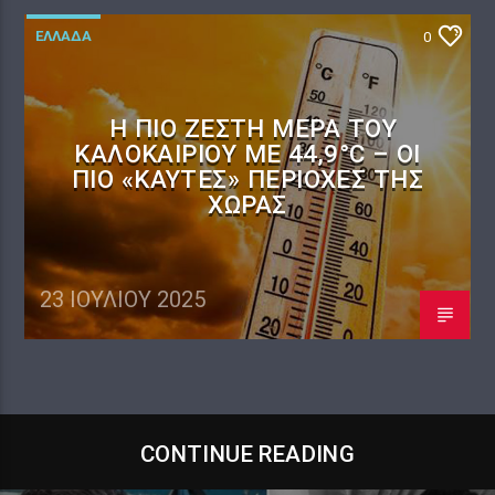
ΕΛΛΑΔΑ
0
Η ΠΙΟ ΖΕΣΤΉ ΜΈΡΑ ΤΟΥ
ΚΑΛΟΚΑΙΡΙΟΎ ΜΕ 44,9°C – ΟΙ
ΠΙΟ «ΚΑΥΤΈΣ» ΠΕΡΙΟΧΈΣ ΤΗΣ
ΧΏΡΑΣ
23 ΙΟΥΛΊΟΥ 2025
CONTINUE READING