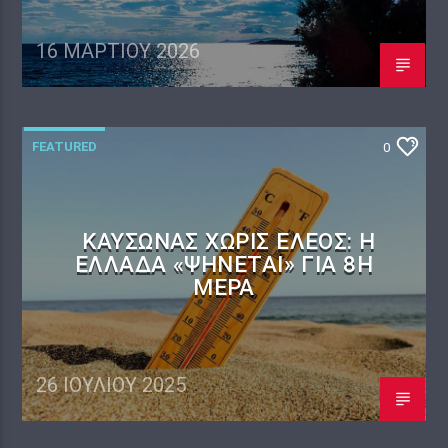
16 ΜΑΡΤΊΟΥ 2026
FEATURED
0
ΚΑΎΣΩΝΑΣ ΧΩΡΊΣ ΈΛΕΟΣ: Η
ΕΛΛΆΔΑ «ΨΉΝΕΤΑΙ» ΓΙΑ 8Η
ΜΈΡΑ
26 ΙΟΥΛΊΟΥ 2025