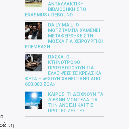
ΑΝΤΑΛΛΑΚΤΙΚΉ
ΒΙΒΛΙΟΘΉΚΗ ΣΤΟ
ERASMUS+ REBOUND
DAILY MAIL: Ο
ΜΟΤΖΤΆΜΠΑ ΧΑΜΕΝΕΪ́
ΜΕΤΑΦΈΡΘΗΚΕ ΣΤΗ
ΜΌΣΧΑ ΓΙΑ ΧΕΙΡΟΥΡΓΙΚΉ
ΕΠΈΜΒΑΣΗ
ΠΆΣΧΑ: ΟΙ
ΚΤΗΝΟΤΡΌΦΟΙ
ΠΡΟΕΙΔΟΠΟΙΟΎΝ ΓΙΑ
ΕΛΛΕΊΨΕΙΣ ΣΕ ΚΡΈΑΣ ΚΑΙ
ΦΈΤΑ – «ΈΧΟΥΝ ΧΑΘΕΊ ΠΆΝΩ ΑΠΌ
600.000 ΖΏΑ»
ΚΑΙΡΌΣ: ΤΙ ΔΕΊΧΝΟΥΝ ΤΑ
ΔΙΕΘΝΉ ΜΟΝΤΈΛΑ ΓΙΑ
ΤΗΝ ΆΝΟΙΞΗ ΚΑΙ ΤΙΣ
ΠΡΏΤΕΣ ΖΈΣΤΕΣ
μα
εσέ τη