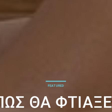
FEATURED
 ΠΏΣ ΘΑ ΦΤΙΆΞΕ