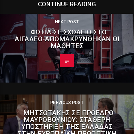
CONTINUE READING
NEXT POST
ΦΩΤΙΆ ΣΕ ΣΧΟΛΕΊΟ ΣΤΟ
ΑΙΓΆΛΕΩ-ΑΠΟΜΑΚΡΎΝΘΗΚΑΝ ΟΙ
ΜΑΘΗΤΈΣ
PREVIOUS POST
ΜΗΤΣΟΤΆΚΗΣ ΣΕ ΠΡΌΕΔΡΟ
ΜΑΥΡΟΒΟΥΝΊΟΥ: ΣΤΑΘΕΡΉ
ΥΠΟΣΤΉΡΙΞΗ ΤΗΣ ΕΛΛΆΔΑΣ
ΣΤΗΝ ΕΥΡΩΠΑΪΚΉ ΠΡΟΟΠΤΙΚΉ