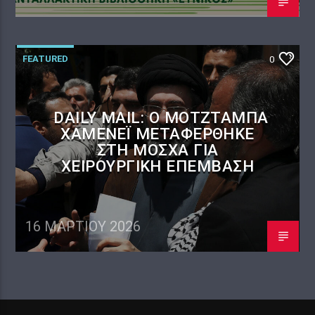
FEATURED
0
DAILY MAIL: Ο ΜΟΤΖΤΆΜΠΑ
ΧΑΜΕΝΕΪ́ ΜΕΤΑΦΈΡΘΗΚΕ
ΣΤΗ ΜΌΣΧΑ ΓΙΑ
ΧΕΙΡΟΥΡΓΙΚΉ ΕΠΈΜΒΑΣΗ
16 ΜΑΡΤΊΟΥ 2026