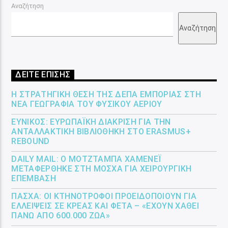
Αναζήτηση
Αναζήτηση
ΔΕΙΤΕ ΕΠΙΣΗΣ
Η ΣΤΡΑΤΗΓΙΚΉ ΘΈΣΗ ΤΗΣ ΔΕΠΑ ΕΜΠΟΡΊΑΣ ΣΤΗ
ΝΈΑ ΓΕΩΓΡΑΦΊΑ ΤΟΥ ΦΥΣΙΚΟΎ ΑΕΡΊΟΥ
ΕΎΝΙΚΟΣ: ΕΥΡΩΠΑΪΚΉ ΔΙΆΚΡΙΣΗ ΓΙΑ ΤΗΝ
ΑΝΤΑΛΛΑΚΤΙΚΉ ΒΙΒΛΙΟΘΉΚΗ ΣΤΟ ERASMUS+
REBOUND
DAILY MAIL: Ο ΜΟΤΖΤΆΜΠΑ ΧΑΜΕΝΕΪ́
ΜΕΤΑΦΈΡΘΗΚΕ ΣΤΗ ΜΌΣΧΑ ΓΙΑ ΧΕΙΡΟΥΡΓΙΚΉ
ΕΠΈΜΒΑΣΗ
ΠΆΣΧΑ: ΟΙ ΚΤΗΝΟΤΡΌΦΟΙ ΠΡΟΕΙΔΟΠΟΙΟΎΝ ΓΙΑ
ΕΛΛΕΊΨΕΙΣ ΣΕ ΚΡΈΑΣ ΚΑΙ ΦΈΤΑ – «ΈΧΟΥΝ ΧΑΘΕΊ
ΠΆΝΩ ΑΠΌ 600.000 ΖΏΑ»