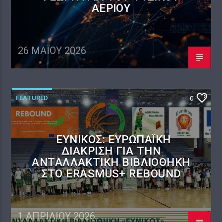
ΑΕΡΊΟΥ
26 ΜΑΪ́ΟΥ 2026
FEATURED
0
ΕΎΝΙΚΟΣ: ΕΥΡΩΠΑΪΚΉ
ΔΙΆΚΡΙΣΗ ΓΙΑ ΤΗΝ
ΑΝΤΑΛΛΑΚΤΙΚΉ ΒΙΒΛΙΟΘΉΚΗ
ΣΤΟ ERASMUS+ REBOUND
1 ΑΠΡΙΛΊΟΥ 2026