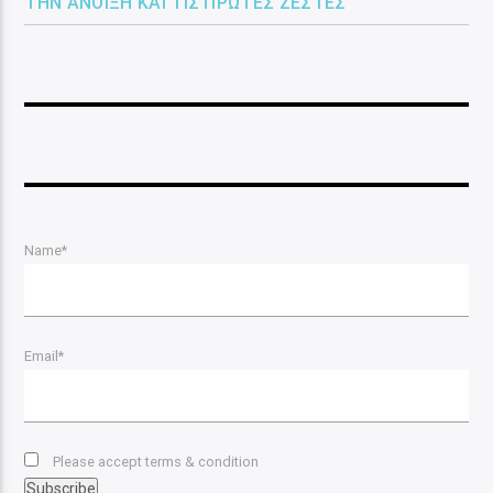
ΤΗΝ ΆΝΟΙΞΗ ΚΑΙ ΤΙΣ ΠΡΏΤΕΣ ΖΈΣΤΕΣ
Name*
Email*
Please accept terms & condition