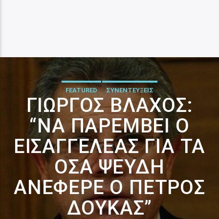
FEATURED
ΣΥΝΕΝΤΕΥΞΕΙΣ
ΓΙΏΡΓΟΣ ΒΛΆΧΟΣ:
“ΝΑ ΠΑΡΈΜΒΕΙ Ο
ΕΙΣΑΓΓΕΛΈΑΣ ΓΙΑ ΤΑ
ΌΣΑ ΨΕΥΔΉ
ΑΝΈΦΕΡΕ Ο ΠΈΤΡΟΣ
ΔΟΎΚΑΣ”