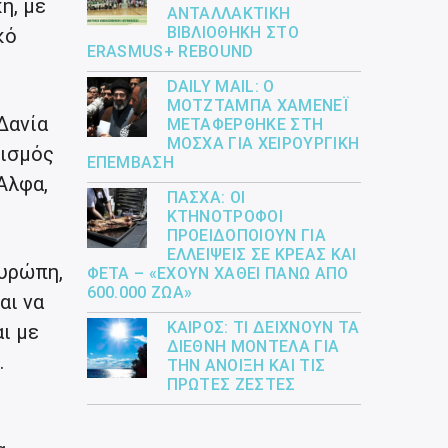
ή, με
ΑΝΤΑΛΛΑΚΤΙΚΉ
ΒΙΒΛΙΟΘΉΚΗ ΣΤΟ
κό
ERASMUS+ REBOUND
DAILY MAIL: Ο
ΜΟΤΖΤΆΜΠΑ ΧΑΜΕΝΕΪ́
Δανία
ΜΕΤΑΦΈΡΘΗΚΕ ΣΤΗ
ΜΌΣΧΑ ΓΙΑ ΧΕΙΡΟΥΡΓΙΚΉ
νισμός
ΕΠΈΜΒΑΣΗ
Άλφα,
ΠΆΣΧΑ: ΟΙ
ΚΤΗΝΟΤΡΌΦΟΙ
ΠΡΟΕΙΔΟΠΟΙΟΎΝ ΓΙΑ
ΕΛΛΕΊΨΕΙΣ ΣΕ ΚΡΈΑΣ ΚΑΙ
Ευρώπη,
ΦΈΤΑ – «ΈΧΟΥΝ ΧΑΘΕΊ ΠΆΝΩ ΑΠΌ
600.000 ΖΏΑ»
αι να
ΚΑΙΡΌΣ: ΤΙ ΔΕΊΧΝΟΥΝ ΤΑ
ι με
ΔΙΕΘΝΉ ΜΟΝΤΈΛΑ ΓΙΑ
.
ΤΗΝ ΆΝΟΙΞΗ ΚΑΙ ΤΙΣ
ΠΡΏΤΕΣ ΖΈΣΤΕΣ