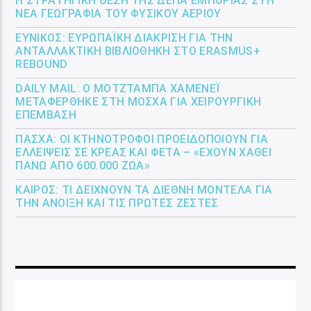
Η ΣΤΡΑΤΗΓΙΚΉ ΘΈΣΗ ΤΗΣ ΔΕΠΑ ΕΜΠΟΡΊΑΣ ΣΤΗ
ΝΈΑ ΓΕΩΓΡΑΦΊΑ ΤΟΥ ΦΥΣΙΚΟΎ ΑΕΡΊΟΥ
ΕΎΝΙΚΟΣ: ΕΥΡΩΠΑΪΚΉ ΔΙΆΚΡΙΣΗ ΓΙΑ ΤΗΝ
ΑΝΤΑΛΛΑΚΤΙΚΉ ΒΙΒΛΙΟΘΉΚΗ ΣΤΟ ERASMUS+
REBOUND
DAILY MAIL: Ο ΜΟΤΖΤΆΜΠΑ ΧΑΜΕΝΕΪ́
ΜΕΤΑΦΈΡΘΗΚΕ ΣΤΗ ΜΌΣΧΑ ΓΙΑ ΧΕΙΡΟΥΡΓΙΚΉ
ΕΠΈΜΒΑΣΗ
ΠΆΣΧΑ: ΟΙ ΚΤΗΝΟΤΡΌΦΟΙ ΠΡΟΕΙΔΟΠΟΙΟΎΝ ΓΙΑ
ΕΛΛΕΊΨΕΙΣ ΣΕ ΚΡΈΑΣ ΚΑΙ ΦΈΤΑ – «ΈΧΟΥΝ ΧΑΘΕΊ
ΠΆΝΩ ΑΠΌ 600.000 ΖΏΑ»
ΚΑΙΡΌΣ: ΤΙ ΔΕΊΧΝΟΥΝ ΤΑ ΔΙΕΘΝΉ ΜΟΝΤΈΛΑ ΓΙΑ
ΤΗΝ ΆΝΟΙΞΗ ΚΑΙ ΤΙΣ ΠΡΏΤΕΣ ΖΈΣΤΕΣ