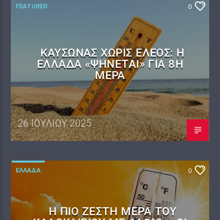
FEATURED
0
ΚΑΎΣΩΝΑΣ ΧΩΡΊΣ ΈΛΕΟΣ: Η
ΕΛΛΆΔΑ «ΨΉΝΕΤΑΙ» ΓΙΑ 8Η
ΜΈΡΑ
26 ΙΟΥΛΊΟΥ 2025
ΕΛΛΑΔΑ
0
Η ΠΙΟ ΖΕΣΤΉ ΜΈΡΑ ΤΟΥ