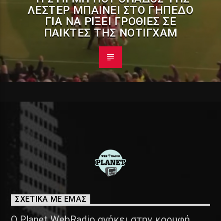
ΛΈΣΤΕΡ ΜΠΑΊΝΕΙ ΣΤΟ ΓΉΠΕΔΟ
ΓΙΑ ΝΑ ΡΊΞΕΙ ΓΡΟΘΙΈΣ ΣΕ
ΠΑΊΚΤΕΣ ΤΗΣ ΝΌΤΙΓΧΑΜ
ΣΧΕΤΙΚΑ ΜΕ ΕΜΑΣ
Ο Planet WebRadio ανήκει στην κορυφή