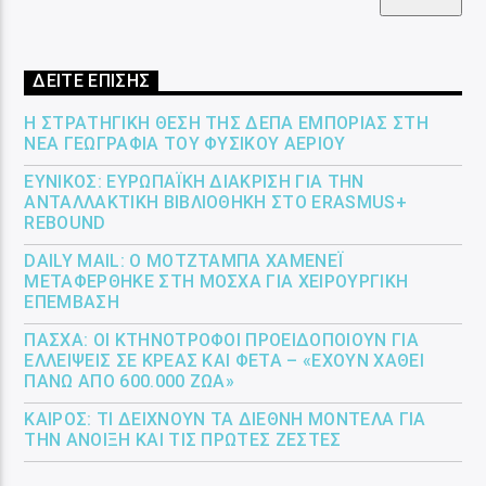
ΔΕΙΤΕ ΕΠΙΣΗΣ
Η ΣΤΡΑΤΗΓΙΚΉ ΘΈΣΗ ΤΗΣ ΔΕΠΑ ΕΜΠΟΡΊΑΣ ΣΤΗ
ΝΈΑ ΓΕΩΓΡΑΦΊΑ ΤΟΥ ΦΥΣΙΚΟΎ ΑΕΡΊΟΥ
ΕΎΝΙΚΟΣ: ΕΥΡΩΠΑΪΚΉ ΔΙΆΚΡΙΣΗ ΓΙΑ ΤΗΝ
ΑΝΤΑΛΛΑΚΤΙΚΉ ΒΙΒΛΙΟΘΉΚΗ ΣΤΟ ERASMUS+
REBOUND
DAILY MAIL: Ο ΜΟΤΖΤΆΜΠΑ ΧΑΜΕΝΕΪ́
ΜΕΤΑΦΈΡΘΗΚΕ ΣΤΗ ΜΌΣΧΑ ΓΙΑ ΧΕΙΡΟΥΡΓΙΚΉ
ΕΠΈΜΒΑΣΗ
ΠΆΣΧΑ: ΟΙ ΚΤΗΝΟΤΡΌΦΟΙ ΠΡΟΕΙΔΟΠΟΙΟΎΝ ΓΙΑ
ΕΛΛΕΊΨΕΙΣ ΣΕ ΚΡΈΑΣ ΚΑΙ ΦΈΤΑ – «ΈΧΟΥΝ ΧΑΘΕΊ
ΠΆΝΩ ΑΠΌ 600.000 ΖΏΑ»
ΚΑΙΡΌΣ: ΤΙ ΔΕΊΧΝΟΥΝ ΤΑ ΔΙΕΘΝΉ ΜΟΝΤΈΛΑ ΓΙΑ
ΤΗΝ ΆΝΟΙΞΗ ΚΑΙ ΤΙΣ ΠΡΏΤΕΣ ΖΈΣΤΕΣ