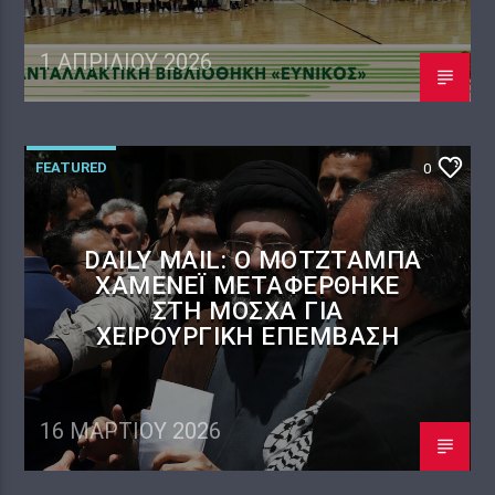
1 ΑΠΡΙΛΊΟΥ 2026
FEATURED
0
DAILY MAIL: Ο ΜΟΤΖΤΆΜΠΑ
ΧΑΜΕΝΕΪ́ ΜΕΤΑΦΈΡΘΗΚΕ
ΣΤΗ ΜΌΣΧΑ ΓΙΑ
ΧΕΙΡΟΥΡΓΙΚΉ ΕΠΈΜΒΑΣΗ
16 ΜΑΡΤΊΟΥ 2026