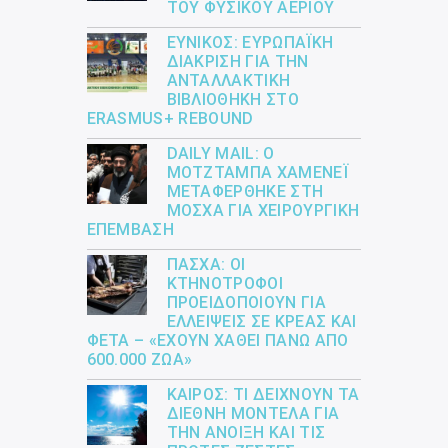
ΤΟΥ ΦΥΣΙΚΟΎ ΑΕΡΊΟΥ
ΕΎΝΙΚΟΣ: ΕΥΡΩΠΑΪΚΉ
ΔΙΆΚΡΙΣΗ ΓΙΑ ΤΗΝ
ΑΝΤΑΛΛΑΚΤΙΚΉ
ΒΙΒΛΙΟΘΉΚΗ ΣΤΟ
ERASMUS+ REBOUND
DAILY MAIL: Ο
ΜΟΤΖΤΆΜΠΑ ΧΑΜΕΝΕΪ́
ΜΕΤΑΦΈΡΘΗΚΕ ΣΤΗ
ΜΌΣΧΑ ΓΙΑ ΧΕΙΡΟΥΡΓΙΚΉ
ΕΠΈΜΒΑΣΗ
ΠΆΣΧΑ: ΟΙ
ΚΤΗΝΟΤΡΌΦΟΙ
ΠΡΟΕΙΔΟΠΟΙΟΎΝ ΓΙΑ
ΕΛΛΕΊΨΕΙΣ ΣΕ ΚΡΈΑΣ ΚΑΙ
ΦΈΤΑ – «ΈΧΟΥΝ ΧΑΘΕΊ ΠΆΝΩ ΑΠΌ
600.000 ΖΏΑ»
ΚΑΙΡΌΣ: ΤΙ ΔΕΊΧΝΟΥΝ ΤΑ
ΔΙΕΘΝΉ ΜΟΝΤΈΛΑ ΓΙΑ
ΤΗΝ ΆΝΟΙΞΗ ΚΑΙ ΤΙΣ