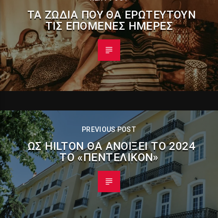
ΤΑ ΖΏΔΙΑ ΠΟΥ ΘΑ ΕΡΩΤΕΥΤΟΎΝ
ΤΙΣ ΕΠΌΜΕΝΕΣ ΗΜΈΡΕΣ
PREVIOUS POST
ΩΣ HILTON ΘΑ ΑΝΟΊΞΕΙ ΤΟ 2024
ΤΟ «ΠΕΝΤΕΛΙΚΌΝ»