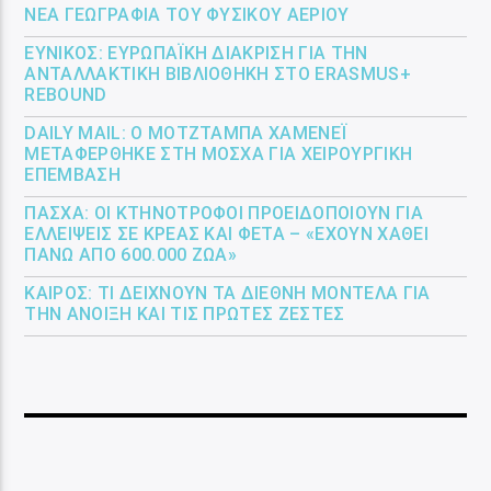
ΝΈΑ ΓΕΩΓΡΑΦΊΑ ΤΟΥ ΦΥΣΙΚΟΎ ΑΕΡΊΟΥ
ΕΎΝΙΚΟΣ: ΕΥΡΩΠΑΪΚΉ ΔΙΆΚΡΙΣΗ ΓΙΑ ΤΗΝ
ΑΝΤΑΛΛΑΚΤΙΚΉ ΒΙΒΛΙΟΘΉΚΗ ΣΤΟ ERASMUS+
REBOUND
DAILY MAIL: Ο ΜΟΤΖΤΆΜΠΑ ΧΑΜΕΝΕΪ́
ΜΕΤΑΦΈΡΘΗΚΕ ΣΤΗ ΜΌΣΧΑ ΓΙΑ ΧΕΙΡΟΥΡΓΙΚΉ
ΕΠΈΜΒΑΣΗ
ΠΆΣΧΑ: ΟΙ ΚΤΗΝΟΤΡΌΦΟΙ ΠΡΟΕΙΔΟΠΟΙΟΎΝ ΓΙΑ
ΕΛΛΕΊΨΕΙΣ ΣΕ ΚΡΈΑΣ ΚΑΙ ΦΈΤΑ – «ΈΧΟΥΝ ΧΑΘΕΊ
ΠΆΝΩ ΑΠΌ 600.000 ΖΏΑ»
ΚΑΙΡΌΣ: ΤΙ ΔΕΊΧΝΟΥΝ ΤΑ ΔΙΕΘΝΉ ΜΟΝΤΈΛΑ ΓΙΑ
ΤΗΝ ΆΝΟΙΞΗ ΚΑΙ ΤΙΣ ΠΡΏΤΕΣ ΖΈΣΤΕΣ