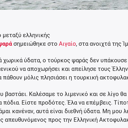
 μεταξύ ελληνικής
ψαρά
σημειώθηκε στο
Αιγαίο
, στα ανοιχτά της Ί
 χωρικά ύδατα, ο τούρκος ψαράς δεν υπάκουσε
μενικού να αποχωρήσει και απείλησε τους Έλλη
θα πάθουν μόλις πλησιάσει η τουρκική ακτοφυλα
ου βαστάει. Καλέσαμε το λιμενικό και σε λίγο θα
α πόδια. Είστε προδότες. Έλα να επέμβεις. Τίπο
μαι κανέναν, αυτά είναι διεθνή ύδατα. Μη μου λ
ος απευθυνόμενος προς την Ελληνική Ακτοφυλακ