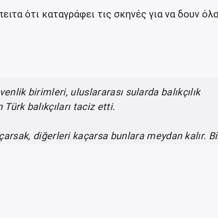
ιτα ότι καταγράφει τις σκηνές για να δουν όλο
enlik birimleri, uluslararası sularda balıkçılık
Türk balıkçıları taciz etti.
açarsak, diğerleri kaçarsa bunlara meydan kalır. B
ağız. Eğer haklıysan sonuna kadar savunacaksın!
f2zWaw2uO
(@akdenizpolitik)
February 3, 2022