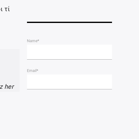
ι τί
Name*
Email*
iz her
"
Please accept terms & condition