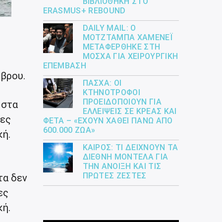
ΒΙΒΛΙΟΘΉΚΗ ΣΤΟ
ERASMUS+ REBOUND
DAILY MAIL: Ο
ΜΟΤΖΤΆΜΠΑ ΧΑΜΕΝΕΪ́
ΜΕΤΑΦΈΡΘΗΚΕ ΣΤΗ
ΜΌΣΧΑ ΓΙΑ ΧΕΙΡΟΥΡΓΙΚΉ
ΕΠΈΜΒΑΣΗ
μβρου.
ΠΆΣΧΑ: ΟΙ
ΚΤΗΝΟΤΡΌΦΟΙ
ΠΡΟΕΙΔΟΠΟΙΟΎΝ ΓΙΑ
 στα
ΕΛΛΕΊΨΕΙΣ ΣΕ ΚΡΈΑΣ ΚΑΙ
νες
ΦΈΤΑ – «ΈΧΟΥΝ ΧΑΘΕΊ ΠΆΝΩ ΑΠΌ
600.000 ΖΏΑ»
κή.
ΚΑΙΡΌΣ: ΤΙ ΔΕΊΧΝΟΥΝ ΤΑ
ΔΙΕΘΝΉ ΜΟΝΤΈΛΑ ΓΙΑ
ΤΗΝ ΆΝΟΙΞΗ ΚΑΙ ΤΙΣ
ΠΡΏΤΕΣ ΖΈΣΤΕΣ
τα δεν
ες
ή.