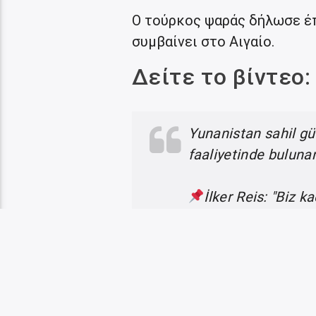
Ο τούρκος ψαράς δήλωσε έπε
συμβαίνει στο Αιγαίο.
Δείτε το βίντεο:
Yunanistan sahil güv
faaliyetinde bulunan 
İlker Reis: "Biz k
şekilde burada olac
pic.twitter.com/3
— Doğu Akdeniz Politik 