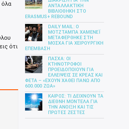
ΔΙΆΚΡΙΣΗ ΓΙΑ ΤΗΝ
 όλα
ΑΝΤΑΛΛΑΚΤΙΚΉ
ΒΙΒΛΙΟΘΉΚΗ ΣΤΟ
ERASMUS+ REBOUND
DAILY MAIL: Ο
ΜΟΤΖΤΆΜΠΑ ΧΑΜΕΝΕΪ́
ύλου
ΜΕΤΑΦΈΡΘΗΚΕ ΣΤΗ
ΜΌΣΧΑ ΓΙΑ ΧΕΙΡΟΥΡΓΙΚΉ
εις ότι
ΕΠΈΜΒΑΣΗ
ΠΆΣΧΑ: ΟΙ
ΚΤΗΝΟΤΡΌΦΟΙ
ΠΡΟΕΙΔΟΠΟΙΟΎΝ ΓΙΑ
ΕΛΛΕΊΨΕΙΣ ΣΕ ΚΡΈΑΣ ΚΑΙ
ΦΈΤΑ – «ΈΧΟΥΝ ΧΑΘΕΊ ΠΆΝΩ ΑΠΌ
600.000 ΖΏΑ»
ΚΑΙΡΌΣ: ΤΙ ΔΕΊΧΝΟΥΝ ΤΑ
ΔΙΕΘΝΉ ΜΟΝΤΈΛΑ ΓΙΑ
ΤΗΝ ΆΝΟΙΞΗ ΚΑΙ ΤΙΣ
ΠΡΏΤΕΣ ΖΈΣΤΕΣ