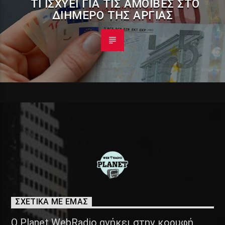
ΤΙ ΙΣΧΎΕΙ ΓΙΑ ΤΙΣ ΑΜΟΙΒΈΣ ΣΤΟ
ΔΙΉΜΕΡΟ ΤΗΣ ΑΡΓΊΑΣ
ΣΧΕΤΙΚΑ ΜΕ ΕΜΑΣ
Ο Planet WebRadio ανήκει στην κορυφή