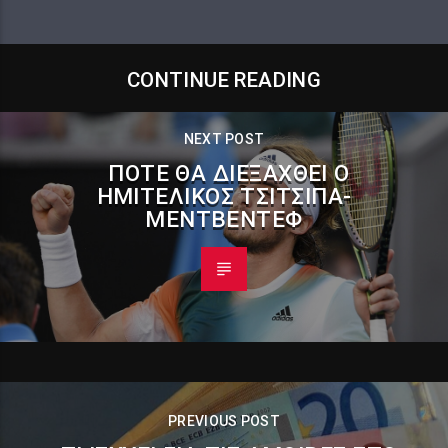
CONTINUE READING
NEXT POST
ΠΌΤΕ ΘΑ ΔΙΕΞΑΧΘΕΊ Ο
ΗΜΙΤΕΛΙΚΌΣ ΤΣΙΤΣΙΠΆ-
ΜΕΝΤΒΈΝΤΕΦ
PREVIOUS POST