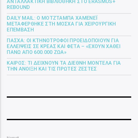
ΑΝΤΑΛΛΑΚΤΙΚΉ ΒΙΒΛΙΟΘΉΚΗ ΣΤΟ ERASMUS+
REBOUND
DAILY MAIL: Ο ΜΟΤΖΤΆΜΠΑ ΧΑΜΕΝΕΪ́
ΜΕΤΑΦΈΡΘΗΚΕ ΣΤΗ ΜΌΣΧΑ ΓΙΑ ΧΕΙΡΟΥΡΓΙΚΉ
ΕΠΈΜΒΑΣΗ
ΠΆΣΧΑ: ΟΙ ΚΤΗΝΟΤΡΌΦΟΙ ΠΡΟΕΙΔΟΠΟΙΟΎΝ ΓΙΑ
ΕΛΛΕΊΨΕΙΣ ΣΕ ΚΡΈΑΣ ΚΑΙ ΦΈΤΑ – «ΈΧΟΥΝ ΧΑΘΕΊ
ΠΆΝΩ ΑΠΌ 600.000 ΖΏΑ»
ΚΑΙΡΌΣ: ΤΙ ΔΕΊΧΝΟΥΝ ΤΑ ΔΙΕΘΝΉ ΜΟΝΤΈΛΑ ΓΙΑ
ΤΗΝ ΆΝΟΙΞΗ ΚΑΙ ΤΙΣ ΠΡΏΤΕΣ ΖΈΣΤΕΣ
Name*