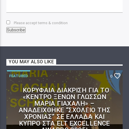
Please accept terms & condition
YOU MAY ALSO LIKE
FEATURED
0
ΚΟΡΥΦΑΊΑ ΔΙΆΚΡΙΣΗ ΓΙΑ ΤΟ
«ΚΈΝΤΡΟ ΞΈΝΩΝ ΓΛΩΣΣΏΝ
ΜΑΡΊΑ ΓΙΑΧΑΛΉ» –
ΑΝΑΔΕΊΧΘΗΚΕ “ΣΧΟΛΕΊΟ ΤΗΣ
ΧΡΟΝΙΆΣ” ΣΕ ΕΛΛΆΔΑ ΚΑΙ
ΚΎΠΡΟ ΣΤΑ ELT EXCELLENCE