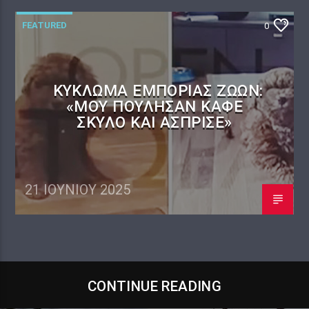
FEATURED
0
KΎΚΛΩΜΑ ΕΜΠΟΡΊΑΣ ΖΏΩΝ:
«ΜΟΥ ΠΟΎΛΗΣΑΝ ΚΑΦΈ
ΣΚΎΛΟ ΚΑΙ ΆΣΠΡΙΣΕ»
21 ΙΟΥΝΊΟΥ 2025
CONTINUE READING