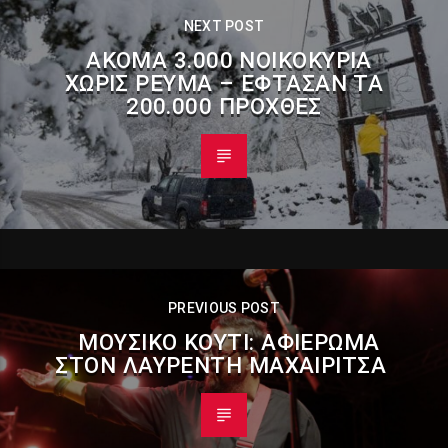
NEXT POST
ΑΚΌΜΑ 3.000 ΝΟΙΚΟΚΥΡΙΆ
ΧΩΡΊΣ ΡΕΎΜΑ – ΈΦΤΑΣΑΝ ΤΑ
200.000 ΠΡΟΧΘΈΣ
PREVIOUS POST
ΜΟΥΣΙΚΌ ΚΟΥΤΊ: ΑΦΙΈΡΩΜΑ
ΣΤΟΝ ΛΑΥΡΈΝΤΗ ΜΑΧΑΙΡΊΤΣΑ