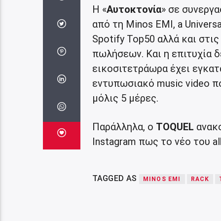
Η «
Αυτοκτονία
» σε συνεργα
από τη Minos EMI, a Univer
Spotify Top50 αλλά και στι
πωλήσεων. Και η επιτυχία δ
εικοσιτετράωρα έχει εγκατα
εντυπωσιακό music video πο
μόλις 5 μέρες.
Παράλληλα, ο
TOQUEL
ανακο
Instagram πως το νέο του a
TAGGED AS
MINOS EMI
RACK