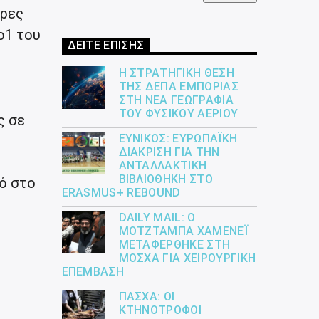
έρες
ο1 του
ΔΕΙΤΕ ΕΠΙΣΗΣ
Η ΣΤΡΑΤΗΓΙΚΉ ΘΈΣΗ
ΤΗΣ ΔΕΠΑ ΕΜΠΟΡΊΑΣ
ΣΤΗ ΝΈΑ ΓΕΩΓΡΑΦΊΑ
ΤΟΥ ΦΥΣΙΚΟΎ ΑΕΡΊΟΥ
ς σε
ΕΎΝΙΚΟΣ: ΕΥΡΩΠΑΪΚΉ
ΔΙΆΚΡΙΣΗ ΓΙΑ ΤΗΝ
ΑΝΤΑΛΛΑΚΤΙΚΉ
ΒΙΒΛΙΟΘΉΚΗ ΣΤΟ
ό στο
ERASMUS+ REBOUND
DAILY MAIL: Ο
ΜΟΤΖΤΆΜΠΑ ΧΑΜΕΝΕΪ́
ΜΕΤΑΦΈΡΘΗΚΕ ΣΤΗ
ΜΌΣΧΑ ΓΙΑ ΧΕΙΡΟΥΡΓΙΚΉ
ΕΠΈΜΒΑΣΗ
ΠΆΣΧΑ: ΟΙ
ΚΤΗΝΟΤΡΌΦΟΙ