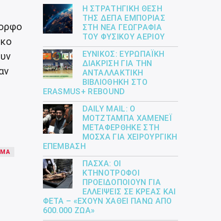
Η ΣΤΡΑΤΗΓΙΚΉ ΘΈΣΗ
ΤΗΣ ΔΕΠΑ ΕΜΠΟΡΊΑΣ
μορφο
ΣΤΗ ΝΈΑ ΓΕΩΓΡΑΦΊΑ
ΤΟΥ ΦΥΣΙΚΟΎ ΑΕΡΊΟΥ
ίκο
ΕΎΝΙΚΟΣ: ΕΥΡΩΠΑΪΚΉ
ουν
ΔΙΆΚΡΙΣΗ ΓΙΑ ΤΗΝ
αν
ΑΝΤΑΛΛΑΚΤΙΚΉ
ΒΙΒΛΙΟΘΉΚΗ ΣΤΟ
ERASMUS+ REBOUND
DAILY MAIL: Ο
ΜΟΤΖΤΆΜΠΑ ΧΑΜΕΝΕΪ́
ΜΕΤΑΦΈΡΘΗΚΕ ΣΤΗ
ΜΌΣΧΑ ΓΙΑ ΧΕΙΡΟΥΡΓΙΚΉ
ΕΠΈΜΒΑΣΗ
ΎΜΑ
ΠΆΣΧΑ: ΟΙ
ΚΤΗΝΟΤΡΌΦΟΙ
ΠΡΟΕΙΔΟΠΟΙΟΎΝ ΓΙΑ
ΕΛΛΕΊΨΕΙΣ ΣΕ ΚΡΈΑΣ ΚΑΙ
ΦΈΤΑ – «ΈΧΟΥΝ ΧΑΘΕΊ ΠΆΝΩ ΑΠΌ
600.000 ΖΏΑ»