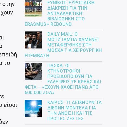
ΕΎΝΙΚΟΣ: ΕΥΡΩΠΑΪΚΉ
ς στην
ΔΙΆΚΡΙΣΗ ΓΙΑ ΤΗΝ
έχουν
ΑΝΤΑΛΛΑΚΤΙΚΉ
ΒΙΒΛΙΟΘΉΚΗ ΣΤΟ
ERASMUS+ REBOUND
DAILY MAIL: Ο
αι
ΜΟΤΖΤΆΜΠΑ ΧΑΜΕΝΕΪ́
ΜΕΤΑΦΈΡΘΗΚΕ ΣΤΗ
ω
ΜΌΣΧΑ ΓΙΑ ΧΕΙΡΟΥΡΓΙΚΉ
 επειδή
ΕΠΈΜΒΑΣΗ
α το
ΠΆΣΧΑ: ΟΙ
ΚΤΗΝΟΤΡΌΦΟΙ
ΠΡΟΕΙΔΟΠΟΙΟΎΝ ΓΙΑ
ΕΛΛΕΊΨΕΙΣ ΣΕ ΚΡΈΑΣ ΚΑΙ
ΦΈΤΑ – «ΈΧΟΥΝ ΧΑΘΕΊ ΠΆΝΩ ΑΠΌ
600.000 ΖΏΑ»
τε
ΚΑΙΡΌΣ: ΤΙ ΔΕΊΧΝΟΥΝ ΤΑ
υ είσαι
ΔΙΕΘΝΉ ΜΟΝΤΈΛΑ ΓΙΑ
ΤΗΝ ΆΝΟΙΞΗ ΚΑΙ ΤΙΣ
ΠΡΏΤΕΣ ΖΈΣΤΕΣ
δεν